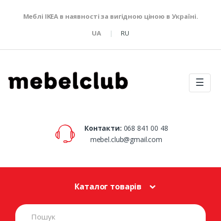
Меблі IKEA в наявності за вигідною ціною в Україні.
UA
RU
☰
Контакти:
068 841 00 48
mebel.club@gmail.com
Каталог товарів
S
e