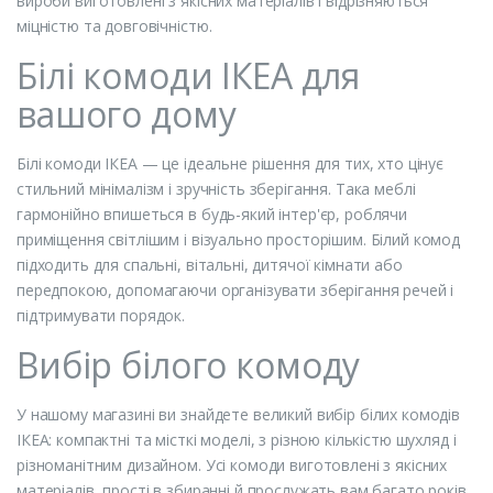
вироби виготовлені з якісних матеріалів і відрізняються
міцністю та довговічністю.
Білі комоди ІКЕА для
вашого дому
Білі комоди ІКЕА — це ідеальне рішення для тих, хто цінує
стильний мінімалізм і зручність зберігання. Така меблі
гармонійно впишеться в будь-який інтер'єр, роблячи
приміщення світлішим і візуально просторішим. Білий комод
підходить для спальні, вітальні, дитячої кімнати або
передпокою, допомагаючи організувати зберігання речей і
підтримувати порядок.
Вибір білого комоду
У нашому магазині ви знайдете великий вибір білих комодів
ІКЕА: компактні та місткі моделі, з різною кількістю шухляд і
різноманітним дизайном. Усі комоди виготовлені з якісних
матеріалів, прості в збиранні й прослужать вам багато років.