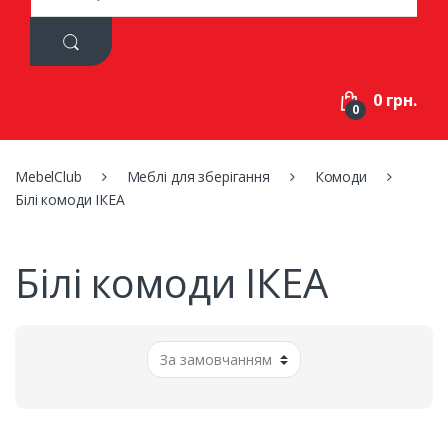
a
r
c
h
f
0 грн.
o
0
r
:
MebelClub
Меблі для зберігання
Комоди
Білі комоди ІКЕА
Білі комоди ІКЕА