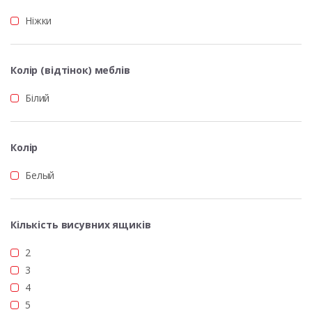
Ніжки
Колір (відтінок) меблів
Білий
Колір
Белый
Кількість висувних ящиків
2
3
4
5