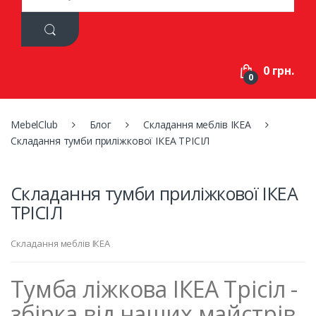
a
r
c
h
f
0 грн.
o
0
r
:
MebelClub
Блог
Складання меблів ІКЕА
Складання тумби приліжкової ІКЕА ТРІСІЛ
Складання тумби приліжкової ІКЕА
ТРІСІЛ
Складання меблів ІКЕА
Тумба ліжкова ІКЕА Трісіл -
збірка від наших майстрів.