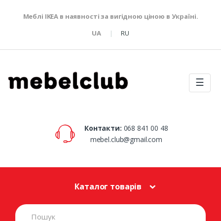
Меблі IKEA в наявності за вигідною ціною в Україні.
UA
RU
☰
Контакти:
068 841 00 48
mebel.club@gmail.com
Каталог товарів
S
e