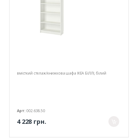
вмісткий стелаж/книжкова шафа ІКЕА БІЛЛІ, білий
Арт:
002.638.50
4 228 грн.