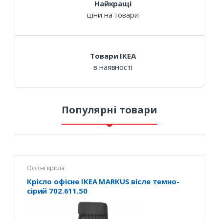
Найкращі
ціни на товари
Товари ІКЕА
в наявності
Популярні товари
П
о
п
Офісні крісла
у
Крісло офісне IKEA MARKUS вісле темно-
л
сірий 702.611.50
я