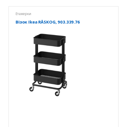
Етажерки
Візок Іkea RÅSKOG, 903.339.76