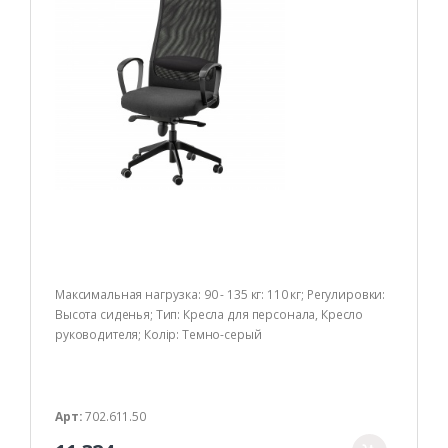
р
н
і
т
о
в
а
Максимальная нагрузка: 90 - 135 кг: 110 кг; Регулировки:
р
Высота сиденья; Тип: Кресла для персонала, Кресло
руководителя; Колір: Темно-серый
и
Арт:
702.611.50