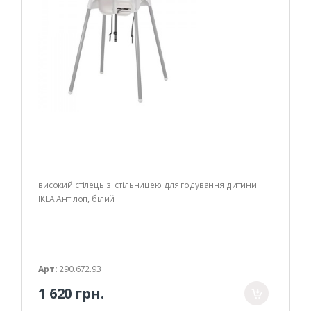
високий стілець зі стільницею для годування дитини
ІКЕА Антілоп, білий
Арт:
290.672.93
1 620 грн.