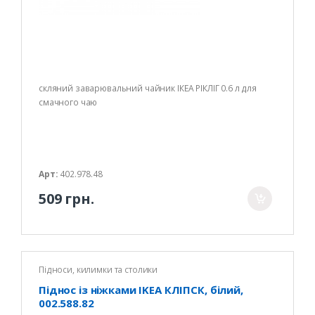
скляний заварювальний чайник ІКЕА РІКЛІГ 0.6 л для
смачного чаю
Арт:
402.978.48
509 грн.
Підноси, килимки та столики
Піднос із ніжками IKEA КЛІПСК, білий,
002.588.82