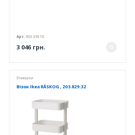
Арт:
903.339.76
3 046 грн.
Етажерки
Візок Іkea RÅSKOG , 203.829.32