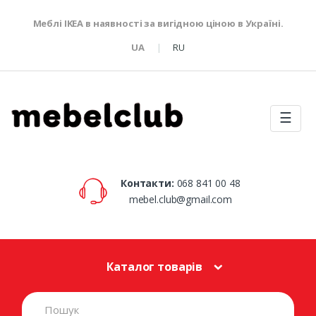
Меблі IKEA в наявності за вигідною ціною в Україні.
UA
RU
☰
Контакти:
068 841 00 48
mebel.club@gmail.com
Каталог товарів
S
e