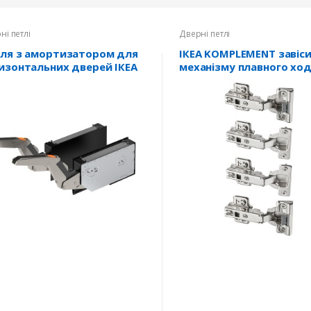
ні петлі
Дверні петлі
ля з амортизатором для
ІКЕА KOMPLEMENT завіс
изонтальних дверей ІКЕА
механізму плавного хо
USTA, 704.624.79
302.145.04