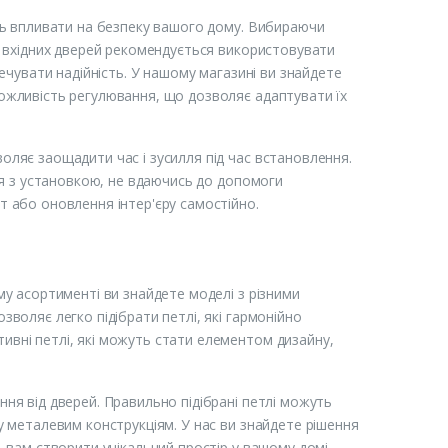
уть впливати на безпеку вашого дому. Вибираючи
я вхідних дверей рекомендується використовувати
печувати надійність. У нашому магазині ви знайдете
ожливість регулювання, що дозволяє адаптувати їх
оляє заощадити час і зусилля під час встановлення.
ися з установкою, не вдаючись до допомоги
т або оновлення інтер'єру самостійно.
му асортименті ви знайдете моделі з різними
воляє легко підібрати петлі, які гармонійно
вні петлі, які можуть стати елементом дизайну,
ня від дверей. Правильно підібрані петлі можуть
у металевим конструкціям. У нас ви знайдете рішення
 вам створити унікальний простір у вашому домі.