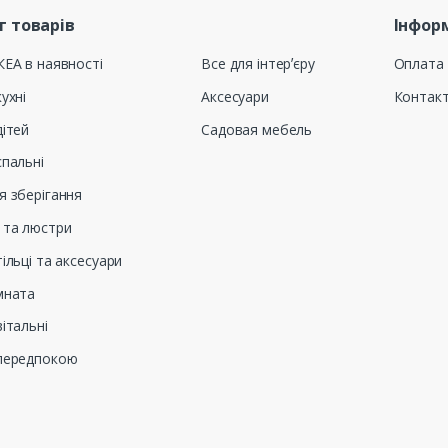
г товарів
Інфор
КЕА в наявності
Все для інтерʼєру
Оплата 
ухні
Аксесуари
Контак
дітей
Садовая мебель
спальні
я зберігання
 та люстри
тільці та аксесуари
мната
вітальні
 передпокою