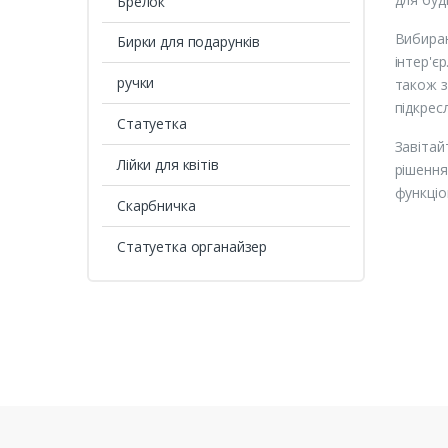
Брелок
Вибираю
Бирки для подарунків
інтер'є
ручки
також з
підкрес
Статуетка
Завітай
Лійки для квітів
рішення
функціо
Скарбничка
Статуетка органайзер