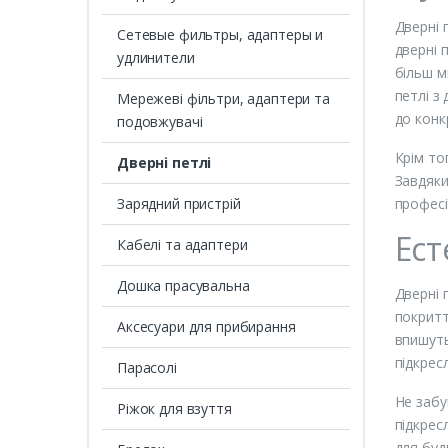
Дверні 
Сетевые фильтры, адаптеры и
дверні 
удлинители
більш м
петлі з
Мережеві фільтри, адаптери та
до конк
подовжувачі
Крім то
Дверні петлі
Завдяки
Зарядний пристрій
професі
Ест
Кабелі та адаптери
Дошка прасувальна
Дверні 
покритт
Аксесуари для прибирання
впишуть
підкрес
Парасолі
Не забу
Ріжок для взуття
підкрес
для буд