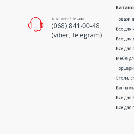
Катало
Є питання? Пишіть!
Товари І
(068) 841-00-48
Все для к
(viber, telegram)
Все для 
Все для 
Меблі дл
Торшери
Столи, с
Ванна кі
Все для 
Все для