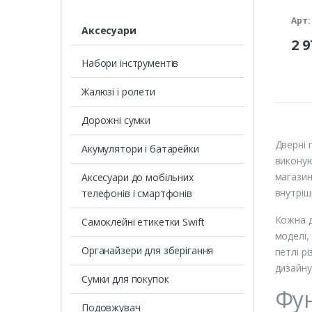
Арт:
Аксесуари
2 9
Набори інструментів
Жалюзі і ролети
Дорожні сумки
Дверні 
Акумулятори і батарейки
виконую
магазин
Аксесуари до мобільних
внутріш
телефонів і смартфонів
Кожна д
Cамоклейні етикетки Swift
моделі,
Органайзери для зберігання
петлі р
дизайну
Сумки для покупок
Фун
Подовжувач