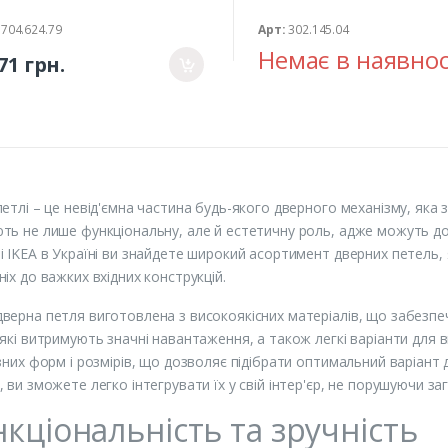
704.624.79
Арт:
302.145.04
Немає в наявнос
71 грн.
петлі – це невід'ємна частина будь-якого дверного механізму, яка 
ть не лише функціональну, але й естетичну роль, адже можуть до
і IKEA в Україні ви знайдете широкий асортимент дверних петель, як
ніх до важких вхідних конструкцій.
верна петля виготовлена з високоякісних матеріалів, що забезпеч
 які витримують значні навантаження, а також легкі варіанти для 
ізних форм і розмірів, що дозволяє підібрати оптимальний варіант 
, ви зможете легко інтегрувати їх у свій інтер'єр, не порушуючи заг
кціональність та зручність