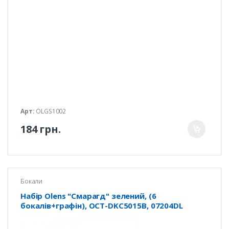
Арт:
OLGS1002
184 грн.
Бокали
Набір Olens "Смарагд" зелений, (6
бокалів+графін), OCT-DKC5015B, 07204DL