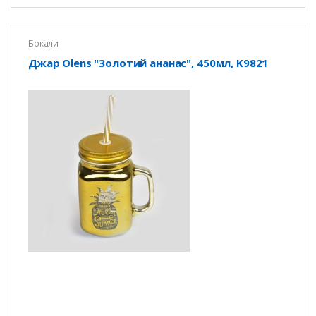
Бокали
Джар Olens "Золотий ананас", 450мл, K9821