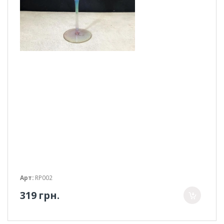
Арт:
RP002
319 грн.