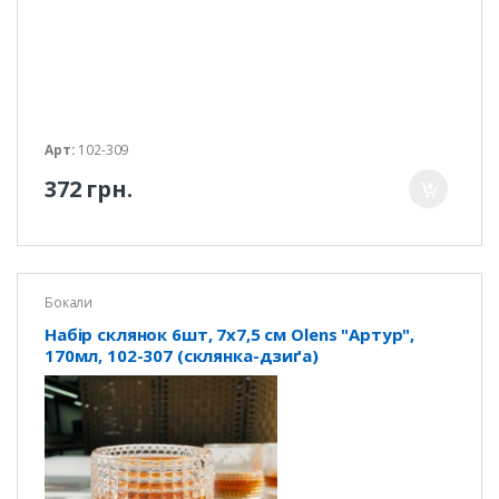
Арт:
102-309
372 грн.
Бокали
Набір склянок 6шт, 7х7,5 см Olens "Артур",
170мл, 102-307 (склянка-дзиґа)