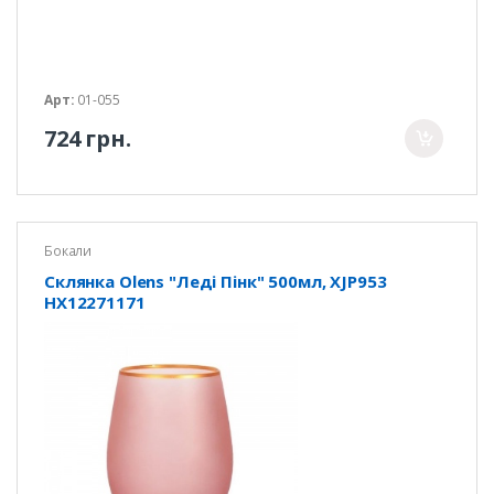
Арт:
01-055
724 грн.
Бокали
Склянка Olens "Леді Пінк" 500мл, XJP953
HX12271171