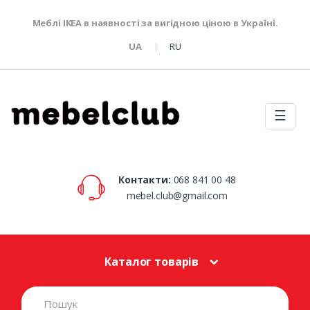
Меблі IKEA в наявності за вигідною ціною в Україні.
UA
RU
☰
Контакти:
068 841 00 48
mebel.club@gmail.com
Каталог товарів
S
e