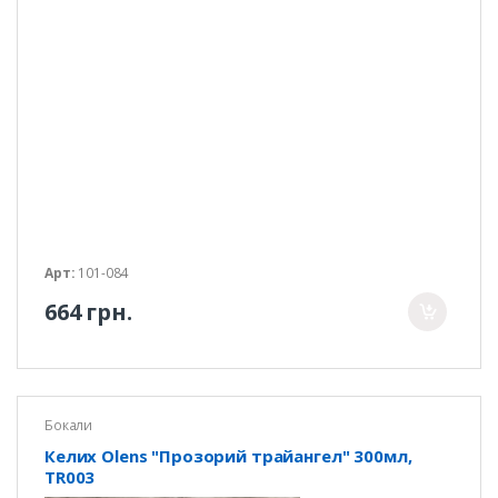
Арт:
101-084
664 грн.
Бокали
Келих Olens "Прозорий трайангел" 300мл,
TR003