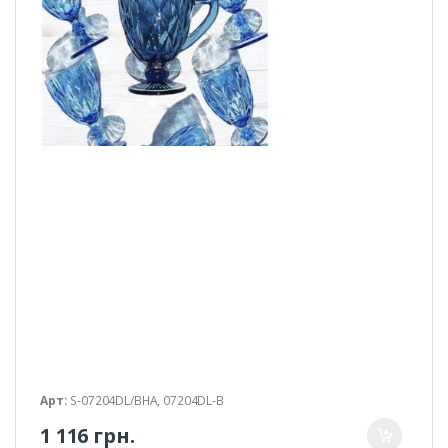
Арт:
S-07204DL/BHA, 07204DL-B
1 116 грн.