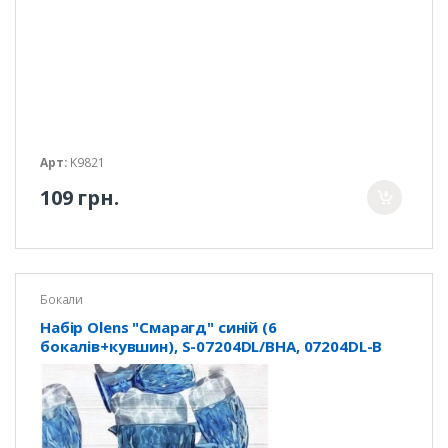
Арт:
K9821
109 грн.
Бокали
Набір Olens "Смарагд" синій (6
бокалів+кувшин), S-07204DL/BHA, 07204DL-B