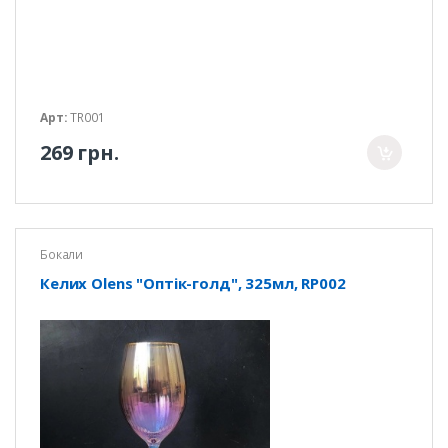
Арт:
TR001
269 грн.
Бокали
Келих Olens "Оптік-голд", 325мл, RP002