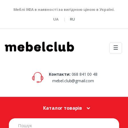
Меблі IKEA в наявності за вигідною ціною в Україні.
UA
RU
☰
Контакти:
068 841 00 48
mebel.club@gmail.com
Каталог товарів
S
e