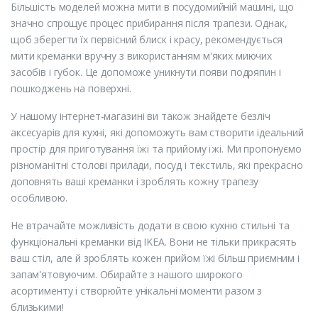
Більшість моделей можна мити в посудомийній машині, що
значно спрощує процес прибирання після трапези. Однак,
щоб зберегти їх первісний блиск і красу, рекомендується
мити креманки вручну з використанням м'яких миючих
засобів і губок. Це допоможе уникнути появи подряпин і
пошкоджень на поверхні.
У нашому інтернет-магазині ви також знайдете безліч
аксесуарів для кухні, які допоможуть вам створити ідеальний
простір для приготування їжі та прийому їжі. Ми пропонуємо
різноманітні столові прилади, посуд і текстиль, які прекрасно
доповнять ваші креманки і зроблять кожну трапезу
особливою.
Не втрачайте можливість додати в свою кухню стильні та
функціональні креманки від IKEA. Вони не тільки прикрасять
ваш стіл, але й зроблять кожен прийом їжі більш приємним і
запам'ятовуючим. Обирайте з нашого широкого
асортименту і створюйте унікальні моменти разом з
близькими!