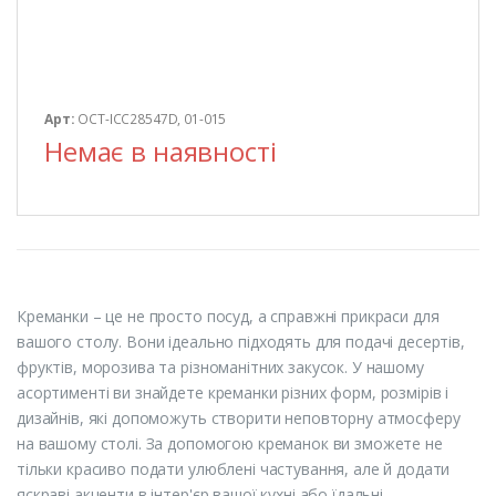
Арт:
OCT-ICC28547D, 01-015
Немає в наявності
Креманки – це не просто посуд, а справжні прикраси для
вашого столу. Вони ідеально підходять для подачі десертів,
фруктів, морозива та різноманітних закусок. У нашому
асортименті ви знайдете креманки різних форм, розмірів і
дизайнів, які допоможуть створити неповторну атмосферу
на вашому столі. За допомогою креманок ви зможете не
тільки красиво подати улюблені частування, але й додати
яскраві акценти в інтер'єр вашої кухні або їдальні.