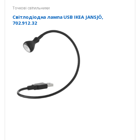
Точкові світильники
Світлодіодна лампа USB ІКЕА JANSJÖ,
702.912.32