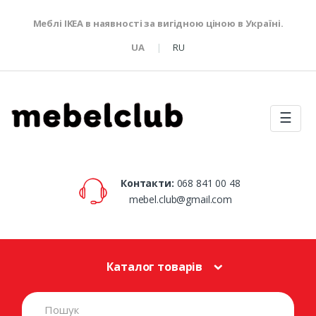
Меблі IKEA в наявності за вигідною ціною в Україні.
UA
RU
☰
Контакти:
068 841 00 48
mebel.club@gmail.com
Каталог товарів
S
e