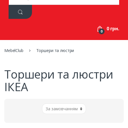
a
r
c
h
f
0 грн.
o
0
r
:
MebelClub
Торшери та люстри
Торшери та люстри
ІКЕА