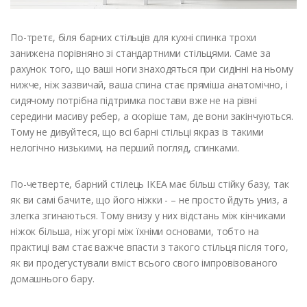
По-третє, біля барних стільців для кухні спинка трохи
занижена порівняно зі стандартними стільцями. Саме за
рахунок того, що ваші ноги знаходяться при сидінні на ньому
нижче, ніж зазвичай, ваша спина стає пряміша анатомічно, і
сидячому потрібна підтримка постави вже не на рівні
середини масиву ребер, а скоріше там, де вони закінчуються.
Тому не дивуйтеся, що всі барні стільці якраз із такими
нелогічно низькими, на перший погляд, спинками.
По-четверте, барний стілець ІКЕА має більш стійку базу, так
як ви самі бачите, що його ніжки - – не просто йдуть униз, а
злегка згинаються. Тому внизу у них відстань між кінчиками
ніжок більша, ніж угорі між їхніми основами, тобто на
практиці вам стає важче впасти з такого стільця після того,
як ви продегустували вміст всього свого імпровізованого
домашнього бару.