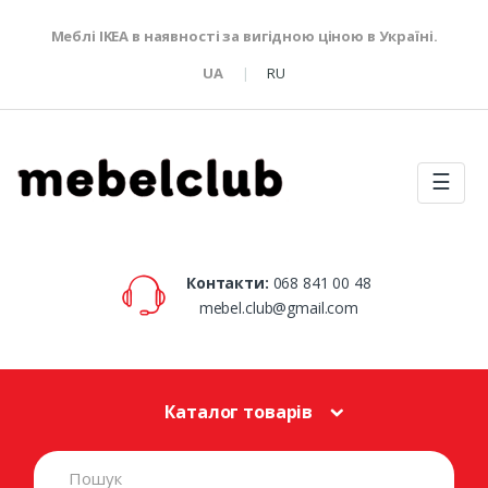
Меблі IKEA в наявності за вигідною ціною в Україні.
UA
RU
☰
Контакти:
068 841 00 48
mebel.club@gmail.com
Каталог товарів
S
e