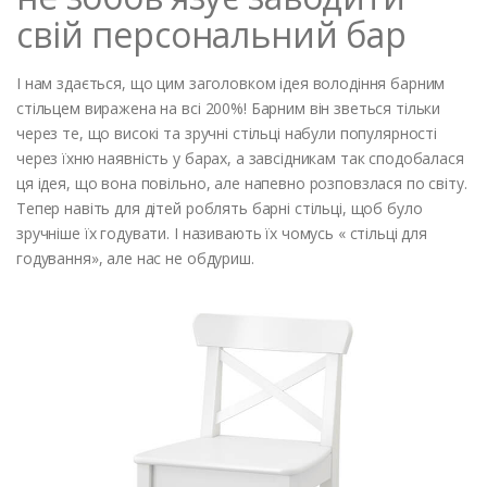
свій персональний бар
І нам здається, що цим заголовком ідея володіння барним
стільцем виражена на всі 200%! Барним він зветься тільки
через те, що високі та зручні стільці набули популярності
через їхню наявність у барах, а завсідникам так сподобалася
ця ідея, що вона повільно, але напевно розповзлася по світу.
Тепер навіть для дітей роблять барні стільці, щоб було
зручніше їх годувати. І називають їх чомусь « стільці для
годування», але нас не обдуриш.