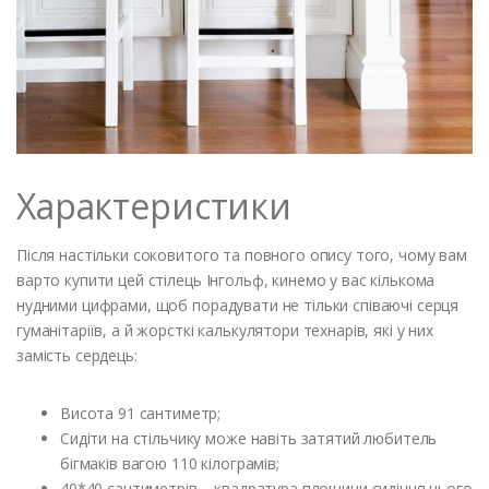
Характеристики
Після настільки соковитого та повного опису того, чому вам
варто купити цей стілець Інгольф, кинемо у вас кількома
нудними цифрами, щоб порадувати не тільки співаючі серця
гуманітаріїв, а й жорсткі калькулятори технарів, які у них
замість сердець:
Висота 91 сантиметр;
Сидіти на стільчику може навіть затятий любитель
бігмаків вагою 110 кілограмів;
40*40 сантиметрів – квадратура площини сидіння цього