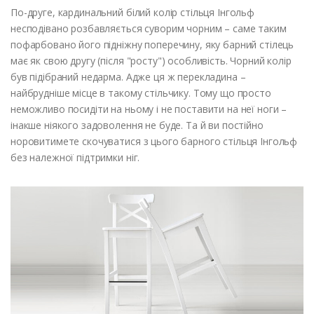
По-друге, кардинальний білий колір стільця Інгольф
несподівано розбавляється суворим чорним – саме таким
пофарбовано його підніжну поперечину, яку барний стілець
має як свою другу (після "росту") особливість. Чорний колір
був підібраний недарма. Адже ця ж перекладина –
найбрудніше місце в такому стільчику. Тому що просто
неможливо посидіти на ньому і не поставити на неї ноги –
інакше ніякого задоволення не буде. Та й ви постійно
норовитимете скочуватися з цього барного стільця Інгольф
без належної підтримки ніг.