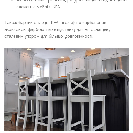
елемента меблів ІКЕА.
Також барний стілець ІКЕА Інгольф пофарбований
акриловою фарбою, і має підставку для ніг оснащену
сталевим упором для більшої довговічності.