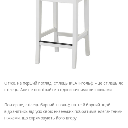
Отже, на перший погляд, стілець ІКЕА Інгольф – це стілець як
стілець. Але не поспішайте з однозначними висновками.
По-перше, стілець барний Інгольф на те й барний, щоб
відрізнятись від усіх своїх низеньких побратимів елегантними
ніжками, що спрямовують його вгору.