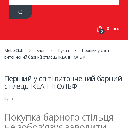
a
r
c
h
f
0 грн.
o
0
r
:
MebelClub
Блог
Кухня
Перший у світі
витончений барний стілець ІКЕА ІНГОЛЬФ
Перший у світі витончений барний
стілець ІКЕА ІНГОЛЬФ
Кухня
Покупка барного стільця
не зобов'язує заводити