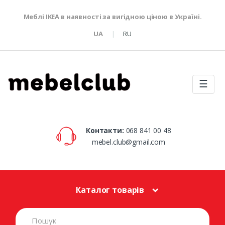
Меблі IKEA в наявності за вигідною ціною в Україні.
UA
RU
☰
Контакти:
068 841 00 48
mebel.club@gmail.com
Каталог товарів
S
e