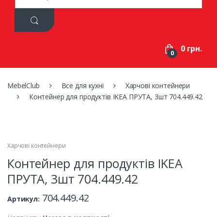
a
r
c
h
f
0 грн.
o
0
r
:
MebelClub
Все для кухні
Харчові контейнери
Контейнер для продуктів IKEA ПРУТА, 3шт 704.449.42
Харчові контейнери
Контейнер для продуктів IKEA
ПРУТА, 3шт 704.449.42
704.449.42
Артикул: