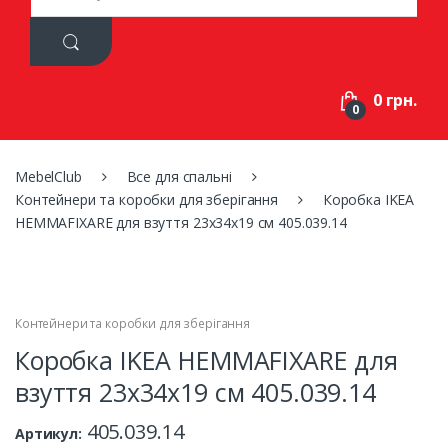
a
r
c
h
f
0 грн.
o
0
r
:
MebelClub
Все для спальні
Контейнери та коробки для зберігання
Коробка IKEA
HEMMAFIXARE для взуття 23х34х19 см 405.039.14
Контейнери та коробки для зберігання
Коробка IKEA HEMMAFIXARE для
взуття 23х34х19 см 405.039.14
405.039.14
Артикул: