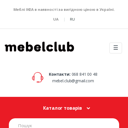
Меблі IKEA в наявності за вигідною ціною в Україні.
UA
RU
☰
Контакти:
068 841 00 48
mebel.club@gmail.com
Каталог товарів
S
e