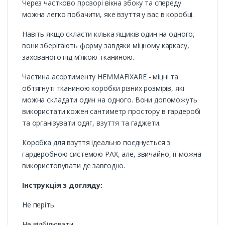
Через частково прозорі вікна збоку та спереду
можна легко побачити, яке взуття у вас в коробці.
Навіть якщо скласти кілька ящиків один на одного,
вони зберігають форму завдяки міцному каркасу,
захованого під м’якою тканиною.
Частина асортименту HEMMAFIXARE - міцні та
обтягнуті тканиною коробки різних розмірів, які
можна складати один на одного. Вони допоможуть
використати кожен сантиметр простору в гардеробі
та організувати одяг, взуття та гаджети.
Коробка для взуття ідеально поєднується з
гардеробною системою PAX, але, звичайно, її можна
використовувати де завгодно.
Інструкція з догляду:
Не періть.
Не відбілювати.