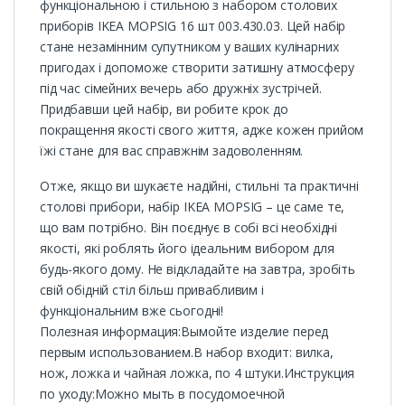
функціональною і стильною з набором столових
приборів IKEA MOPSIG 16 шт 003.430.03. Цей набір
стане незамінним супутником у ваших кулінарних
пригодах і допоможе створити затишну атмосферу
під час сімейних вечерь або дружніх зустрічей.
Придбавши цей набір, ви робите крок до
покращення якості свого життя, адже кожен прийом
їжі стане для вас справжнім задоволенням.
Отже, якщо ви шукаєте надійні, стильні та практичні
столові прибори, набір IKEA MOPSIG – це саме те,
що вам потрібно. Він поєднує в собі всі необхідні
якості, які роблять його ідеальним вибором для
будь-якого дому. Не відкладайте на завтра, зробіть
свій обідній стіл більш привабливим і
функціональним вже сьогодні!
Полезная информация:Вымойте изделие перед
первым использованием.В набор входит: вилка,
нож, ложка и чайная ложка, по 4 штуки.Инструкция
по уходу:Можно мыть в посудомоечной