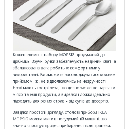
Кожен елемент набору MOPSIG продуманий до
дрібниць. Зручні ручки забезпечують надійний хват, а
збалансована вага робить їх комфортними у
використанні. Ви зможете насолоджуватися кожним
прийомом їжі, не відволікаючись на незручності.
Ножі мають гострі леза, що дозволяє легко нарізати
м'ясо та інші продукти, а виделки і ложки ідеально
підходять для різних страв – від супів до десертів.
Завдяки простоті догляду, столові прибори IKEA
MOPSIG можна мити в посудомийній машині, що
значно спрощує процес прибирання після трапези.