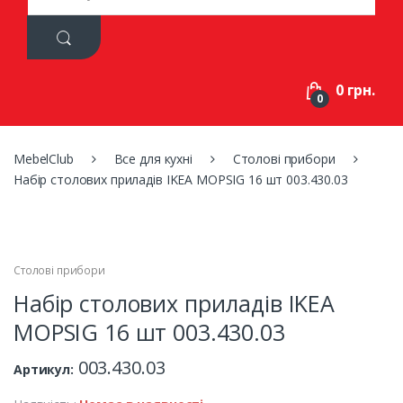
a
r
c
h
f
0 грн.
o
0
r
:
MebelClub
Все для кухні
Столові прибори
Набір столових приладів IKEA MOPSIG 16 шт 003.430.03
Столові прибори
Набір столових приладів IKEA
MOPSIG 16 шт 003.430.03
003.430.03
Артикул: