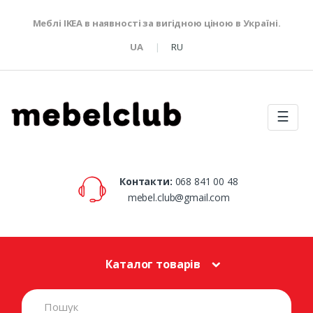
Меблі IKEA в наявності за вигідною ціною в Україні.
UA
RU
☰
Контакти:
068 841 00 48
mebel.club@gmail.com
Каталог товарів
S
e