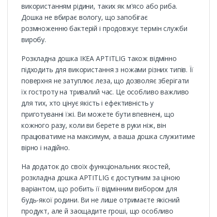
використанням рідини, таких як м'ясо або риба.
Дошка не вбирає вологу, що запобігає
розмноженню бактерій і продовжує термін служби
виробу.
Розкладна дошка ІКЕА APTITLIG також відмінно
підходить для використання з ножами різних типів. Її
поверхня не затуплює леза, що дозволяє зберігати
їх гостроту на тривалий час. Це особливо важливо
для тих, хто цінує якість і ефективність у
приготуванні їжі. Ви можете бути впевнені, що
кожного разу, коли ви берете в руки ніж, він
працюватиме на максимум, а ваша дошка служитиме
вірно і надійно.
На додаток до своїх функціональних якостей,
розкладна дошка APTITLIG є доступним за ціною
варіантом, що робить її відмінним вибором для
будь-якої родини. Ви не лише отримаєте якісний
продукт, але й заощадите гроші, що особливо