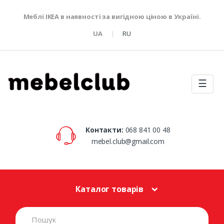
Меблі IKEA в наявності за вигідною ціною в Україні.
UA
RU
☰
Контакти:
068 841 00 48
mebel.club@gmail.com
Каталог товарів
S
e