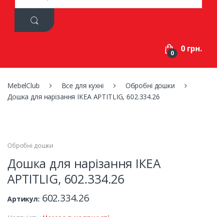
a
r
c
h
f
0 грн.
o
0
r
:
MebelClub
Все для кухні
Обробні дошки
Дошка для нарізання ІКЕА APTITLIG, 602.334.26
Обробні дошки
Дошка для нарізання ІКЕА
APTITLIG, 602.334.26
602.334.26
Артикул: