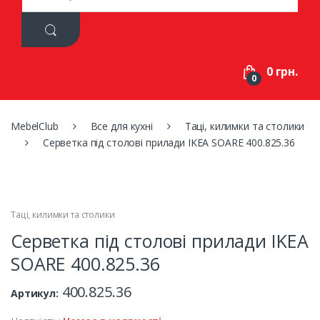
a
r
c
h
f
0 грн.
o
0
r
:
MebelClub
Все для кухні
Таці, килимки та столики
Серветка під столові прилади IKEA SOARE 400.825.36
Таці, килимки та столики
Серветка під столові прилади IKEA
SOARE 400.825.36
400.825.36
Артикул: