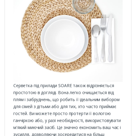
Серветка під прилади SOARE також відрізняється
простотою в догляді. Вона легко очищається від
плям і забруднень, що робить її ідеальним вибором
для сімей з дітьми або для тих, хто часто приймає
гостей. Ви можете просто протерти її вологою
ганчіркою або, у разі необхідності, використовувати
м'який миючий засіб. Це значно економить ваш час і
зусилля, дозволяючи зосередитися на більш