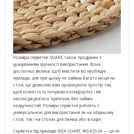
Розміри серветки SOARE також продумані з
урахуванням зручності використання. Вона
достатньо велика, щоб вмістити всі необхідні
прилади, але при цьому не займає багато місця на
столі. Це дозволяє вам організувати простір так,
щоб кожен гість почувався комфортно і міг
насолоджуватися трапезою без зайвих
незручностей. Розміри серветки роблять її
універсальною для використання як на обідньому
столі, так і на столах для пікніка або в кафе.
Серветка під прилади IKEA SOARE 400.825.36 — це не