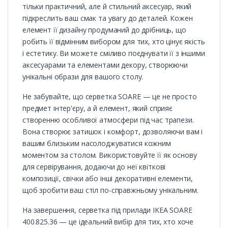
тільки практичний, але й стильний аксесуар, який
підкреслить ваш смак та увагу до деталей. Кожен
елемент її дизайну продуманий до дрібниць, що
робить її відмінним вибором для тих, хто цінує якість
і естетику. Ви можете сміливо поєднувати її з іншими
аксесуарами та елементами декору, створюючи
унікальні образи для вашого столу.
Не забувайте, що серветка SOARE — це не просто
предмет інтер'єру, а й елемент, який сприяє
створенню особливої атмосфери під час трапези.
Вона створює затишок і комфорт, дозволяючи вам і
вашим близьким насолоджуватися кожним
моментом за столом. Використовуйте її як основу
для сервірування, додаючи до неї квіткові
композиції, свічки або інші декоративні елементи,
щоб зробити ваш стіл по-справжньому унікальним.
На завершення, серветка під прилади IKEA SOARE
400.825.36 — це ідеальний вибір для тих, хто хоче