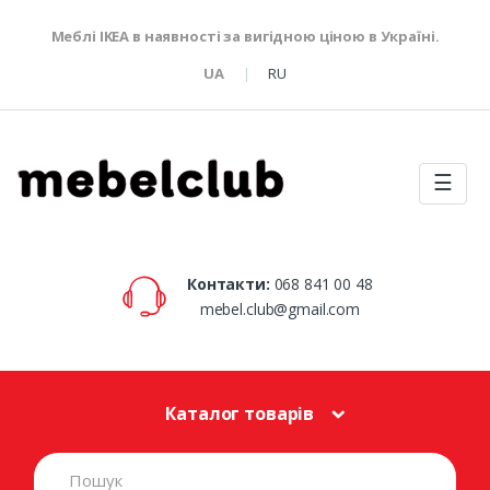
Меблі IKEA в наявності за вигідною ціною в Україні.
UA
RU
☰
Контакти:
068 841 00 48
mebel.club@gmail.com
Каталог товарів
S
e