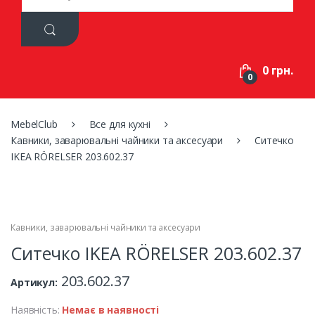
a
r
c
h
f
0 грн.
o
0
r
:
MebelClub
Все для кухні
Кавники, заварювальні чайники та аксесуари
Ситечко
IKEA RÖRELSER 203.602.37
Кавники, заварювальні чайники та аксесуари
Ситечко IKEA RÖRELSER 203.602.37
203.602.37
Артикул:
Наявність:
Немає в наявності