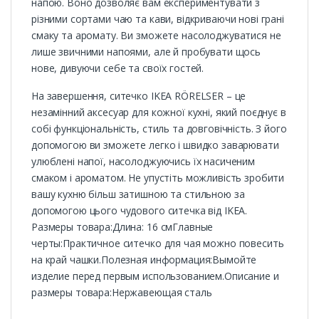
напою. Воно дозволяє вам експериментувати з
різними сортами чаю та кави, відкриваючи нові грані
смаку та аромату. Ви зможете насолоджуватися не
лише звичними напоями, але й пробувати щось
нове, дивуючи себе та своїх гостей.
На завершення, ситечко IKEA RÖRELSER – це
незамінний аксесуар для кожної кухні, який поєднує в
собі функціональність, стиль та довговічність. З його
допомогою ви зможете легко і швидко заварювати
улюблені напої, насолоджуючись їх насиченим
смаком і ароматом. Не упустіть можливість зробити
вашу кухню більш затишною та стильною за
допомогою цього чудового ситечка від IKEA.
Размеры товара:Длина: 16 смГлавные
черты:Практичное ситечко для чая можно повесить
на край чашки.Полезная информация:Вымойте
изделие перед первым использованием.Описание и
размеры товара:Нержавеющая сталь