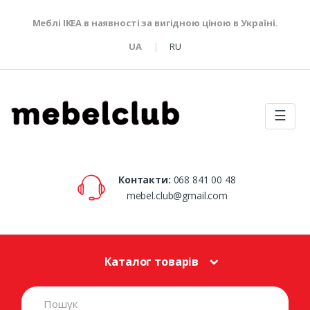
Меблі IKEA в наявності за вигідною ціною в Україні.
UA
RU
☰
Контакти:
068 841 00 48
mebel.club@gmail.com
Каталог товарів
S
e