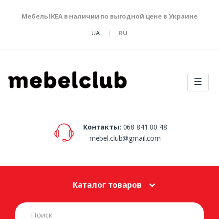
Мебель IKEA в наличии по выгодной цене в Украине
UA
RU
☰
Контакты:
068 841 00 48
mebel.club@gmail.com
Каталог товаров
S
e