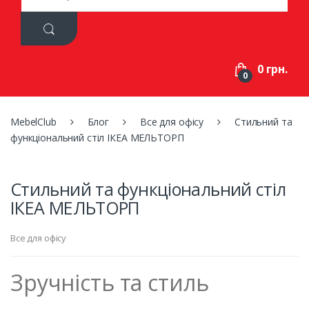
a
r
c
h
f
0 грн.
o
0
r
:
MebelClub
Блог
Все для офісу
Стильний та
функціональний стіл ІКЕА МЕЛЬТОРП
Стильний та функціональний стіл
ІКЕА МЕЛЬТОРП
Все для офісу
Зручність та стиль