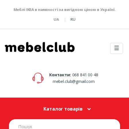
Меблі IKEA в наявності за вигідною ціною в Україні.
UA
RU
☰
Контакти:
068 841 00 48
mebel.club@gmail.com
Каталог товарів
S
e