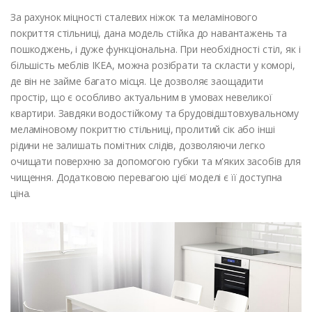
За рахунок міцності сталевих ніжок та меламінового
покриття стільниці, дана модель стійка до навантажень та
пошкоджень, і дуже функціональна. При необхідності стіл, як і
більшість меблів ІКЕА, можна розібрати та скласти у коморі,
де він не займе багато місця. Це дозволяє заощадити
простір, що є особливо актуальним в умовах невеликої
квартири. Завдяки водостійкому та брудовідштовхувальному
меламіновому покриттю стільниці, пролитий сік або інші
рідини не залишать помітних слідів, дозволяючи легко
очищати поверхню за допомогою губки та м'яких засобів для
чищення. Додатковою перевагою цієї моделі є її доступна
ціна.