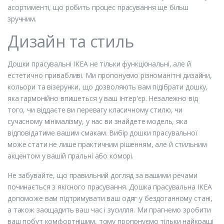
асортименті, що робить процес прасування ще більш
зручним.
Дизайн та стиль
Дошки прасувальні IKEA не тільки функціональні, але й
естетично привабливі. Ми пропонуємо різноманітні дизайни,
кольори та візерунки, що дозволяють вам підібрати дошку,
яка гармонійно впишеться у ваш інтер'єр. Незалежно від
того, чи віддаєте ви перевагу класичному стилю, чи
сучасному мінімалізму, у нас ви знайдете модель, яка
відповідатиме вашим смакам. Вибір дошки прасувальної
може стати не лише практичним рішенням, але й стильним
акцентом у вашій пральні або коморі.
Не забувайте, що правильний догляд за вашими речами
починається з якісного прасування. Дошка прасувальна IKEA
допоможе вам підтримувати ваш одяг у бездоганному стані,
а також заощадить ваш час і зусилля. Ми прагнемо зробити
ваш побут комфортнішим, тому пропонуємо тільки найкращі