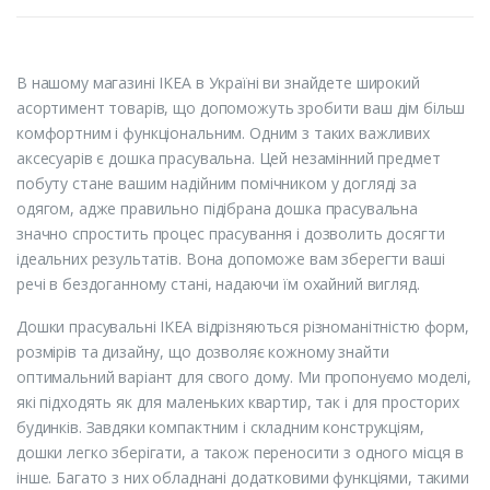
В нашому магазині IKEA в Україні ви знайдете широкий
асортимент товарів, що допоможуть зробити ваш дім більш
комфортним і функціональним. Одним з таких важливих
аксесуарів є дошка прасувальна. Цей незамінний предмет
побуту стане вашим надійним помічником у догляді за
одягом, адже правильно підібрана дошка прасувальна
значно спростить процес прасування і дозволить досягти
ідеальних результатів. Вона допоможе вам зберегти ваші
речі в бездоганному стані, надаючи їм охайний вигляд.
Дошки прасувальні IKEA відрізняються різноманітністю форм,
розмірів та дизайну, що дозволяє кожному знайти
оптимальний варіант для свого дому. Ми пропонуємо моделі,
які підходять як для маленьких квартир, так і для просторих
будинків. Завдяки компактним і складним конструкціям,
дошки легко зберігати, а також переносити з одного місця в
інше. Багато з них обладнані додатковими функціями, такими