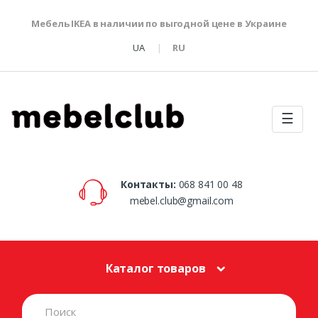
Мебель IKEA в наличии по выгодной цене в Украине
UA
RU
☰
Контакты:
068 841 00 48
mebel.club@gmail.com
Каталог товаров
S
e