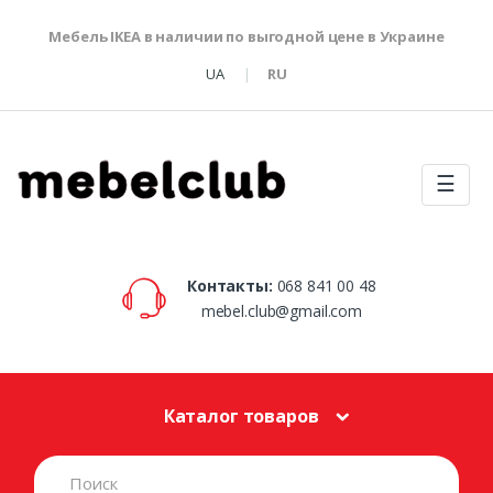
Мебель IKEA в наличии по выгодной цене в Украине
UA
RU
☰
Контакты:
068 841 00 48
mebel.club@gmail.com
Каталог товаров
S
e