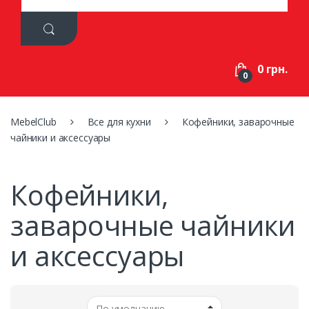
a
r
c
h
f
0 грн.
o
0
r
:
MebelClub
Все для кухни
Кофейники, заварочные
чайники и аксессуары
Кофейники,
заварочные чайники
и аксессуары