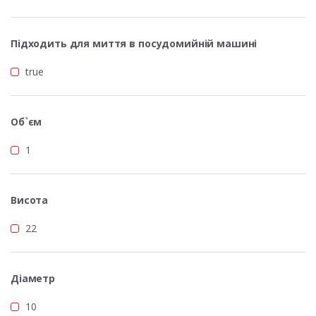
Підходить для миття в посудомийній машині
true
Об`єм
1
Висота
22
Діаметр
10