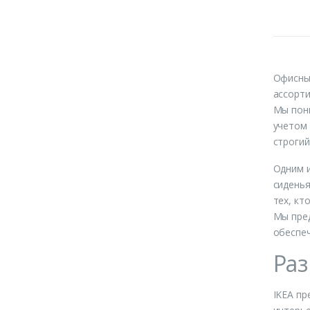
Офисные
ассорти
Мы пони
учетом 
строгий
Одним и
сиденья
тех, кт
Мы пред
обеспе
Раз
IKEA пр