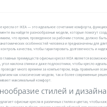
 кресла от IKEA — это идеальное сочетание комфорта, функцио
менте вы найдете разнообразные модели, которые помогут созд
маем, что время, проведенное за рабочим столом, должно быть
анатомических особенностей человека и предназначены для дли
 контроль качества, чтобы гарантировать долговечность и наде
з главных преимуществ офисных кресел IKEA является возможно
, угол наклона спинки и даже подлокотники, чтобы кресло идеал
о проводит много времени за компьютером, ведь правильная осан
лагаем как классические модели, так и более современные реш
чивают максимальный комфорт.
нообразие стилей и дизайна
едлагает офисные кресла в различных стилях и цветах, чтобы ка