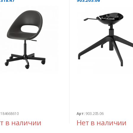
.318.47
903.205.06
184668610
Арт:
903.205.06
т в наличии
Нет в наличии