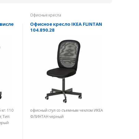
Офисные кресла
 висле
Офисное кресло IKEA FLINTAN
104.890.28
 кг: 110
офисный стул со съемным чехлом ИКЕА
; Тип:
ФЛИНТАН черный
Серый