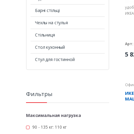
удоб
Барні стільці
ИКЕА
Чехлы на стулья
Стільниця
Арт:
Стол кухонный
5 8
Стул для гостинной
Офис
Фильтры
ИКЕ
MAL
Максимальная нагрузка
90 - 135 кг: 110 кг