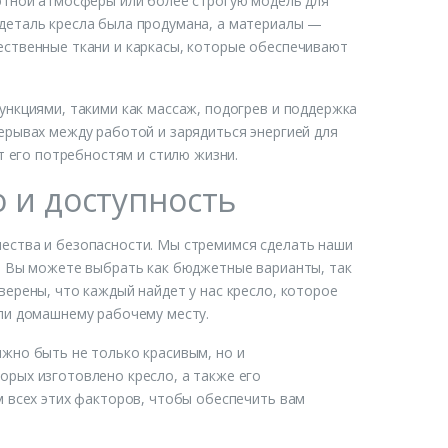
ютной атмосферы или более строгую модель для
деталь кресла была продумана, а материалы —
ественные ткани и каркасы, которые обеспечивают
ункциями, такими как массаж, подогрев и поддержка
ерывах между работой и зарядиться энергией для
т его потребностям и стилю жизни.
о и доступность
ества и безопасности. Мы стремимся сделать наши
. Вы можете выбрать как бюджетные варианты, так
ерены, что каждый найдет у нас кресло, которое
ли домашнему рабочему месту.
жно быть не только красивым, но и
рых изготовлено кресло, а также его
м всех этих факторов, чтобы обеспечить вам