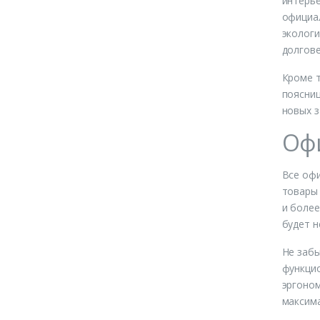
интерье
официал
экологи
долгове
Кроме т
поясниц
новых з
Офи
Все офи
товары 
и более
будет н
Не забы
функцио
эргоном
максима