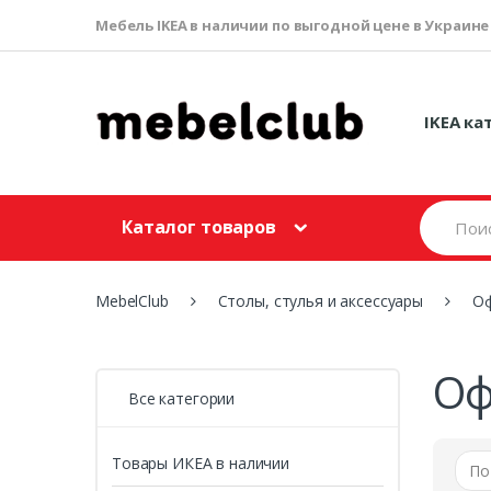
Мебель IKEA в наличии по выгодной цене в Украине
IKEA ка
S
Каталог товаров
e
a
r
c
MebelClub
Столы, стулья и аксессуары
Оф
h
f
o
r
Оф
:
Все категории
Товары ИКЕА в наличии