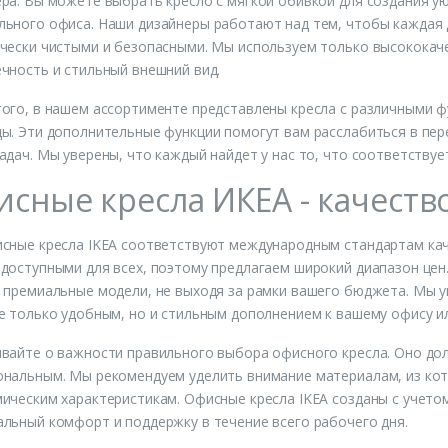
ра. Вы можете выбрать кресло с мягкой обивкой для создания у
ьного офиса. Наши дизайнеры работают над тем, чтобы каждая 
чески чистыми и безопасными. Мы используем только высококач
чность и стильный внешний вид.
ого, в нашем ассортименте представлены кресла с различными ф
ы. Эти дополнительные функции помогут вам расслабиться в пер
адач. Мы уверены, что каждый найдет у нас то, что соответствуе
сные кресла ИКЕА - качеств
сные кресла IKEA соответствуют международным стандартам кач
доступными для всех, поэтому предлагаем широкий диапазон цен
 премиальные модели, не выходя за рамки вашего бюджета. Мы ув
е только удобным, но и стильным дополнением к вашему офису и
вайте о важности правильного выбора офисного кресла. Оно дол
нальным. Мы рекомендуем уделить внимание материалам, из кото
ическим характеристикам. Офисные кресла IKEA созданы с учето
льный комфорт и поддержку в течение всего рабочего дня.