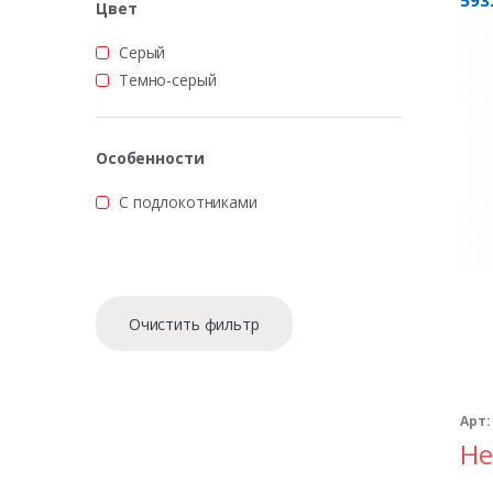
593
Цвет
Серый
Темно-серый
Особенности
С подлокотниками
Очистить фильтр
Арт:
Не