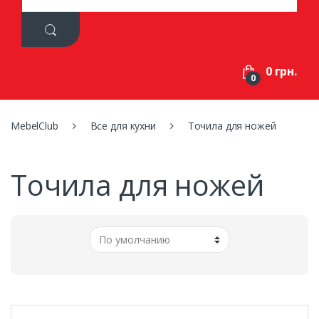
a
r
c
h
f
0 грн.
o
0
r
:
MebelClub
Все для кухни
Точила для ножей
Точила для ножей