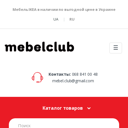
Мебель IKEA в наличии по выгодной цене в Украине
UA
RU
☰
Контакты:
068 841 00 48
mebel.club@gmail.com
Каталог товаров
S
e