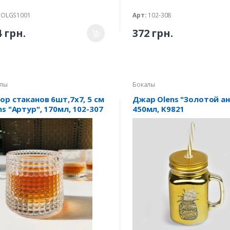
OLGS1001
Арт:
102-308
4 грн.
372 грн.
лы
Бокалы
ор стаканов 6шт,7х7, 5 см
Джар Olens "Золотой ан
ns "Артур", 170мл, 102-307
450мл, K9821
акан-волчок)