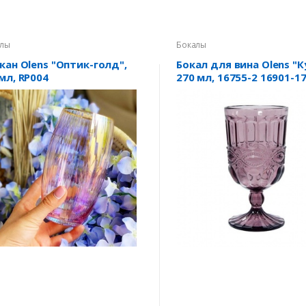
лы
Бокалы
кан Olens "Оптик-голд",
Бокал для вина Olens "К
мл, RP004
270 мл, 16755-2 16901-17
розовый