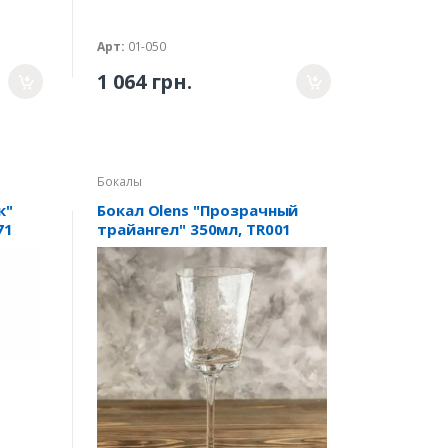
Арт:
01-050
1 064 грн.
Бокалы
к"
Бокал Olens "Прозрачный
71
трайангел" 350мл, TR001