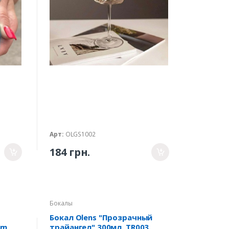
Арт:
OLGS1002
184 грн.
Бокалы
Бокал Olens "Прозрачный
cm,
трайангел" 300мл, TR003