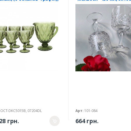
-DKC5015B, 07204DL
101-084
OCT-DKC5015B, 07204DL
Арт:
101-084
28 грн.
664 грн.