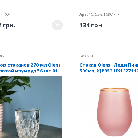
RP004
Арт:
16755-2 16901-17
2 грн.
134 грн.
лы
Бокалы
ор стаканов 270 мл Olens
Стакан Olens "Леди Пин
лотой изумруд" 6 шт 01-
500мл, XJP953 HX122711