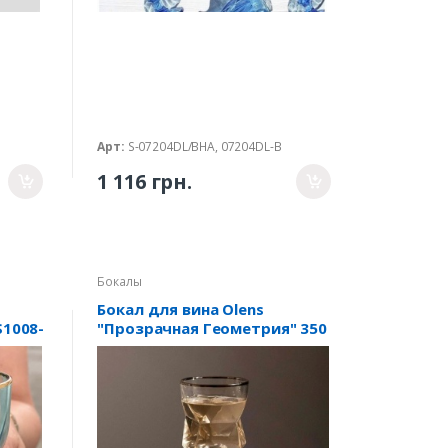
Арт:
S-07204DL/BHA, 07204DL-B
1 116 грн.
Бокалы
Бокал для вина Olens
S1008-
"Прозрачная Геометрия" 350
мл OLGS1002