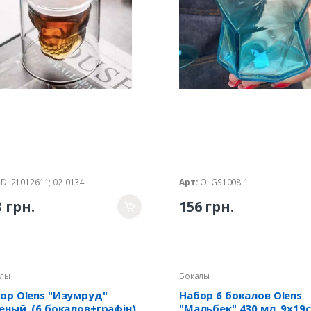
DL21012611; 02-0134
Арт:
OLGS1008-1
3 грн.
156 грн.
лы
Бокалы
ор Olens "Изумруд"
Набор 6 бокалов Olens
еный, (6 бокалов+графін),
"Мальбек" 430 мл, 9x19