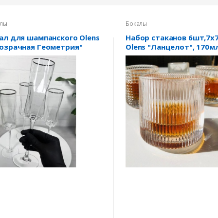
лы
Бокалы
ал для шампанского Olens
Набор стаканов 6шт,7х7
озрачная Геометрия"
Olens "Ланцелот", 170мл
мл, OLGS1001
308 (стакан-волчок)