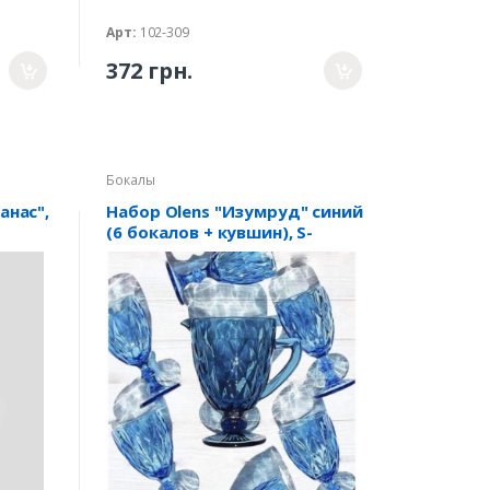
Арт:
102-309
372 грн.
Бокалы
анас",
Набор Olens "Изумруд" синий
(6 бокалов + кувшин), S-
07204DL / BHA, 07204DL-B