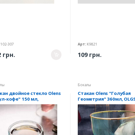
102-307
Арт:
K9821
2 грн.
109 грн.
лы
Бокалы
кан двойное стекло Olens
Стакан Olens "Голубая
ул-кофе" 150 мл,
Геометрия" 360мл, OLG
1012611; 02-0134
1