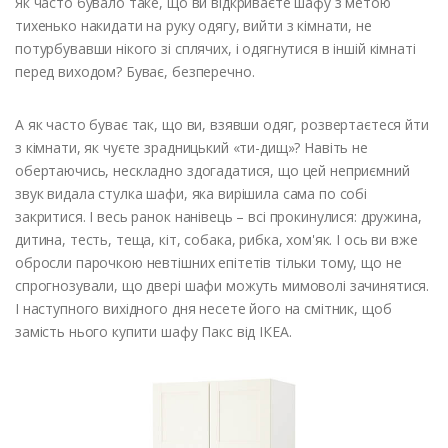
Як часто бувало таке, що ви відкриваєте шафу з метою
тихенько накидати на руку одягу, вийти з кімнати, не
потурбувавши нікого зі сплячих, і одягнутися в іншій кімнаті
перед виходом? Буває, безперечно.
А як часто буває так, що ви, взявши одяг, розвертаєтеся йти
з кімнати, як чуєте зрадницький «ти-дищ»? Навіть не
обертаючись, нескладно здогадатися, що цей неприємний
звук видала стулка шафи, яка вирішила сама по собі
закритися. І весь ранок нанівець – всі прокинулися: дружина,
дитина, тесть, теща, кіт, собака, рибка, хом'як. І ось ви вже
обросли парочкою невтішних епітетів тільки тому, що не
спрогнозували, що двері шафи можуть мимоволі зачинятися.
І наступного вихідного дня несете його на смітник, щоб
замість нього купити шафу Пакс від ІКЕА.