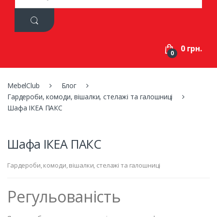
a
r
c
h
f
0 грн.
o
0
r
:
MebelClub
Блог
Гардероби, комоди, вішалки, стелажі та галошниці
Шафа ІКЕА ПАКС
Шафа ІКЕА ПАКС
Гардероби, комоди, вішалки, стелажі та галошниці
Регульованість