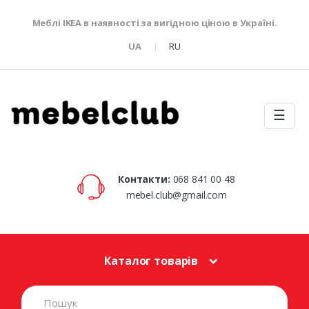
Меблі IKEA в наявності за вигідною ціною в Україні.
UA
RU
☰
Контакти:
068 841 00 48
mebel.club@gmail.com
Каталог товарів
S
e