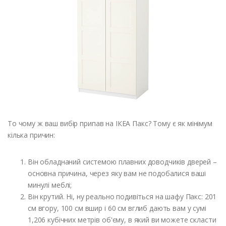
То чому ж ваш вибір припав на ІКЕА Пакс? Тому є як мінімум
кілька причин:
Він обладнаний системою плавних доводчиків дверей –
основна причина, через яку вам не подобалися ваші
минулі меблі;
Він крутий. Ні, ну реально подивіться на шафу Пакс: 201
см вгору, 100 см вшир і 60 см вглиб дають вам у сумі
1,206 кубічних метрів об'єму, в який ви можете скласти