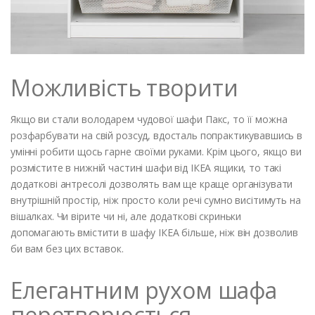
Можливість творити
Якщо ви стали володарем чудової шафи Пакс, то її можна
розфарбувати на свій розсуд, вдосталь попрактикувавшись в
умінні робити щось гарне своїми руками. Крім цього, якщо ви
розмістите в нижній частині шафи від ІКЕА ящики, то такі
додаткові антресолі дозволять вам ще краще організувати
внутрішній простір, ніж просто коли речі сумно висітимуть на
вішалках. Чи вірите чи ні, але додаткові скриньки
допомагають вмістити в шафу ІКЕА більше, ніж він дозволив
би вам без цих вставок.
Елегантним рухом шафа
перетворюється…