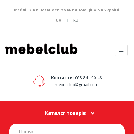
Меблі IKEA в наявності за вигідною ціною в Україні.
UA
RU
☰
Контакти:
068 841 00 48
mebel.club@gmail.com
Каталог товарів
S
e