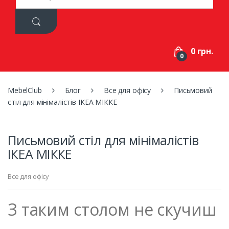
a
r
c
h
f
0 грн.
o
0
r
:
MebelClub
Блог
Все для офісу
Письмовий
стіл для мінімалістів ІКЕА МІККЕ
Письмовий стіл для мінімалістів
ІКЕА МІККЕ
Все для офісу
З таким столом не скучиш