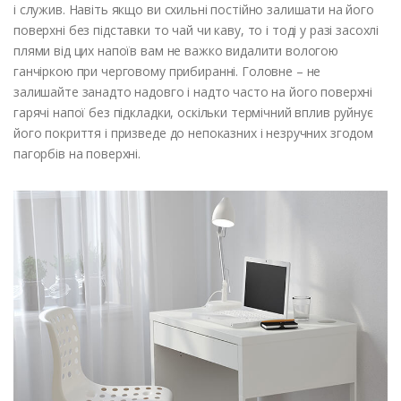
і служив. Навіть якщо ви схильні постійно залишати на його
поверхні без підставки то чай чи каву, то і тоді у разі засохлі
плями від цих напоїв вам не важко видалити вологою
ганчіркою при черговому прибиранні. Головне – не
залишайте занадто надовго і надто часто на його поверхні
гарячі напої без підкладки, оскільки термічний вплив руйнує
його покриття і призведе до непоказних і незручних згодом
пагорбів на поверхні.