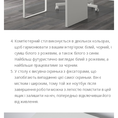
Комп'ютерний стіл виконується в декількох кольорах,
щоб гармоніювати з вашим інтер'єром: білий, чорний, і
суміш білого з рожевим, а також білого з синім.
Найбільш футуристично виглядає білий з рожевим, а
найбільше працюватиме за чорним.
У столу є висувна скринька з фіксаторами, що
запобігають випаданню цієї самої скриньки. Він є
містким і широким, тому той же ноутбук після
завершення роботи можна з легкістю помістити в цей
ящик і залишити на ніч, попередньо відключивши його
від живлення.