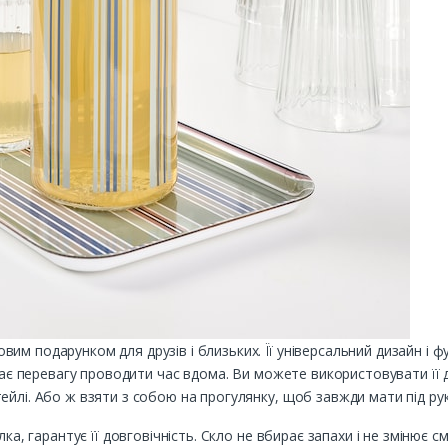
м подарунком для друзів і близьких. Її універсальний дизайн і ф
ддає перевагу проводити час вдома. Ви можете використовувати її д
ейлі. Або ж взяти з собою на прогулянку, щоб завжди мати під ру
лка, гарантує її довговічність. Скло не вбирає запахи і не змінює с