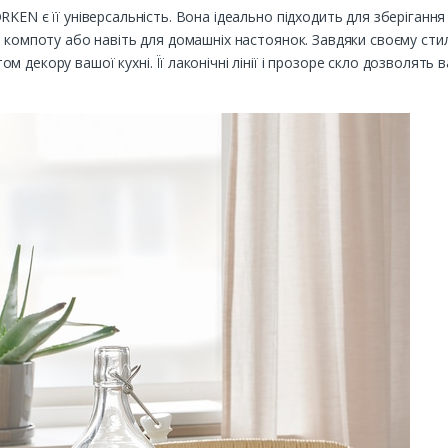
EN є її універсальність. Вона ідеально підходить для зберігання я
, компоту або навіть для домашніх настоянок. Завдяки своєму сти
декору вашої кухні. Її лаконічні лінії і прозоре скло дозволять в