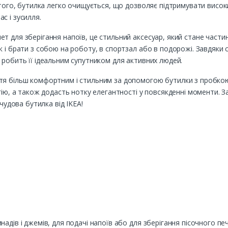
того, бутилка легко очищується, що дозволяє підтримувати високий 
с і зусилля.
т для зберігання напоїв, це стильний аксесуар, який стане част
 і брати з собою на роботу, в спортзал або в подорожі. Завдяки с
 робить її ідеальним супутником для активних людей.
ття більш комфортним і стильним за допомогою бутилки з пробко
огію, а також додасть нотку елегантності у повсякденні моменти.
 чудова бутилка від IKEA!
адів і джемів, для подачі напоїв або для зберігання пісочного пе