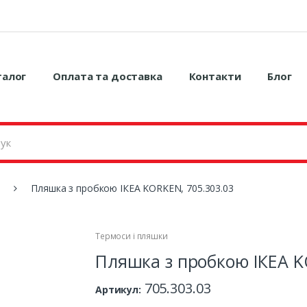
талог
Оплата та доставка
Контакти
Блог
и
Пляшка з пробкою ІКЕА KORKEN, 705.303.03
Термоси і пляшки
Пляшка з пробкою ІКЕА K
705.303.03
Артикул: