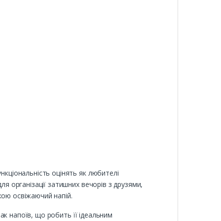
ункціональність оцінять як любителі
ля організації затишних вечорів з друзями,
кою освіжаючий напій.
мак напоїв, що робить її ідеальним