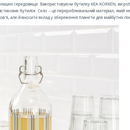
колишнє середовище. Використовуючи бутилку КЕА KORKEN, ви роб
стикових бутилок. Скло – це перероблювальний матеріал, який не
ров'я, але й вносите вклад у збереження планети для майбутніх по