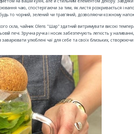
метом на вашій кухні, але й стильним елементом декору. Завдяки
вання чаю, спостерігаючи за тим, як листя розкривається і нап
 будь то чорний, зелений чи трав'яний, дозволяючи кожному напою
кого скла, чайник Olens "Шар" здатний витримувати високі темпе
льовій печі. Зручна ручка і носик забезпечують легкість у наливан
заварювати улюблені чаї для себе та своїх близьких, створюючи 