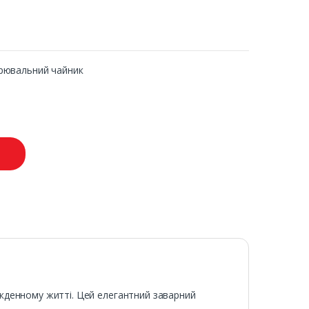
варювальний чайник
сякденному житті. Цей елегантний заварний