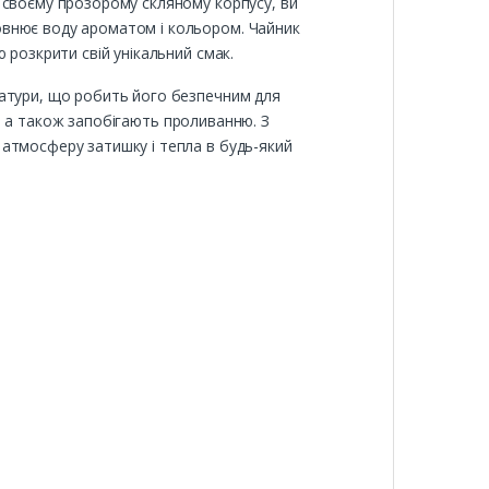
 своєму прозорому скляному корпусу, ви
овнює воду ароматом і кольором. Чайник
 розкрити свій унікальний смак.
ратури, що робить його безпечним для
ні, а також запобігають проливанню. З
атмосферу затишку і тепла в будь-який