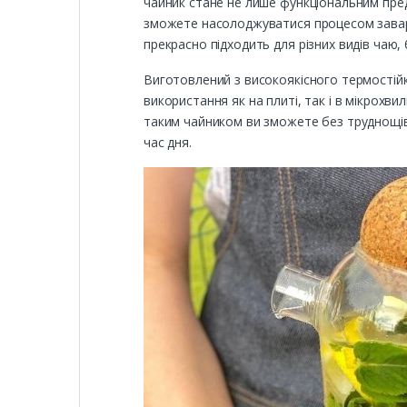
чайник стане не лише функціональним пред
зможете насолоджуватися процесом заварю
прекрасно підходить для різних видів чаю,
Виготовлений з високоякісного термостій
використання як на плиті, так і в мікрохви
таким чайником ви зможете без труднощів 
час дня.