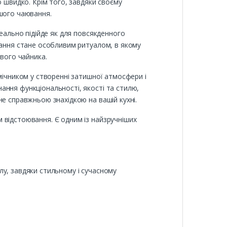
о швидко. Крім того, завдяки своєму
ашого чаювання.
деально підійде як для повсякденного
вання стане особливим ритуалом, в якому
вого чайника.
мічником у створенні затишної атмосфери і
ання функціональності, якості та стилю,
не справжньою знахідкою на вашій кухні.
 відстоювання. Є одним із найзручніших
лу, завдяки стильному і сучасному