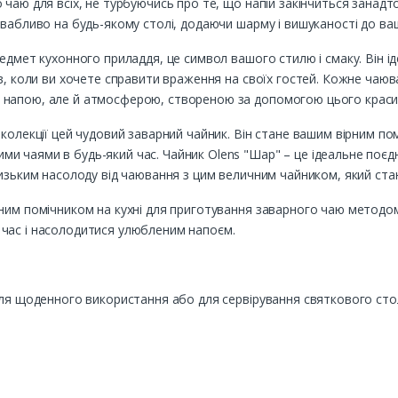
чаю для всіх, не турбуючись про те, що напій закінчиться занадт
ивабливо на будь-якому столі, додаючи шарму і вишуканості до в
едмет кухонного приладдя, це символ вашого стилю і смаку. Він і
ів, коли ви хочете справити враження на своїх гостей. Кожне чаю
 напою, але й атмосферою, створеною за допомогою цього краси
 колекції цей чудовий заварний чайник. Він стане вашим вірним по
 чаями в будь-який час. Чайник Olens "Шар" – це ідеальне поєдн
лизьким насолоду від чаювання з цим величним чайником, який ста
ним помічником на кухні для приготування заварного чаю методом
час і насолодитися улюбленим напоєм.
для щоденного використання або для сервірування святкового сто