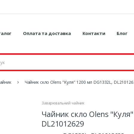
талог
Оплата та доставка
Контакти
Блог
айник
Чайник скло Olens "Куля" 1200 мл DG1332L, DL210126
Заварювальний чайник
Чайник скло Olens "Куля"
DL21012629