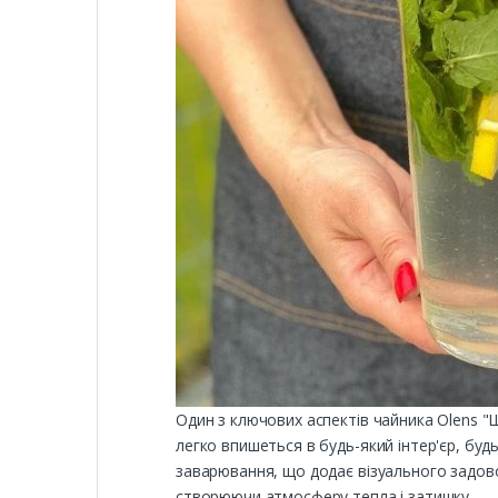
Один з ключових аспектів чайника Olens "Ш
легко впишеться в будь-який інтер'єр, буд
заварювання, що додає візуального задово
створюючи атмосферу тепла і затишку.