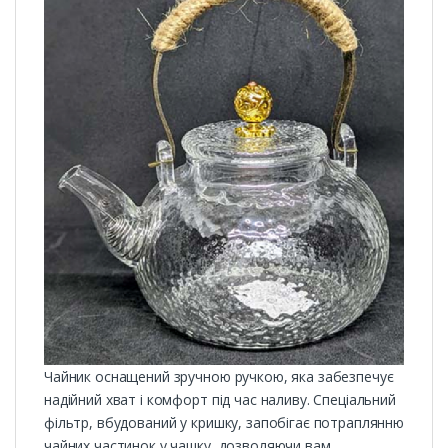
Чайник оснащений зручною ручкою, яка забезпечує
надійний хват і комфорт під час наливу. Спеціальний
фільтр, вбудований у кришку, запобігає потраплянню
чайних частинок у чашку, дозволяючи вам