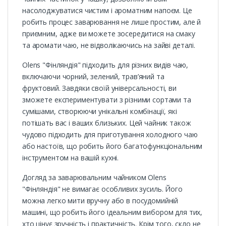
насолоджуватися чистим і ароматним напоєм. Це
робить процес заварювання не лише простим, але й
приємним, адже ви можете зосередитися на смаку
та аромати чаю, не відволікаючись на зайві деталі.
Olens "Фінляндія" підходить для різних видів чаю,
включаючи чорний, зелений, трав’яний та
фруктовий. Завдяки своїй універсальності, ви
зможете експериментувати з різними сортами та
сумішами, створюючи унікальні комбінації, які
потішать вас і ваших близьких. Цей чайник також
чудово підходить для приготування холодного чаю
або настоїв, що робить його багатофункціональним
інструментом на вашій кухні.
Догляд за заварювальним чайником Olens
"Фінляндія" не вимагає особливих зусиль. Його
можна легко мити вручну або в посудомийній
машині, що робить його ідеальним вибором для тих,
хто цінує зручність і практичність. Крім того, скло не