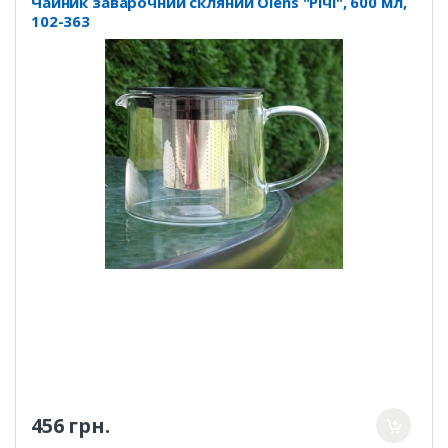
Чайник заварочний скляний Olens "Річі", 600 мл,
102-363
456 грн.