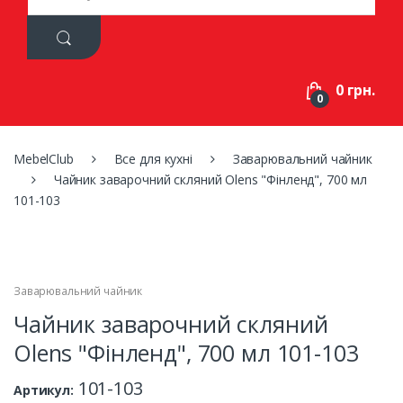
a
r
c
h
f
0 грн.
o
0
r
:
MebelClub
Все для кухні
Заварювальний чайник
Чайник заварочний скляний Olens "Фінленд", 700 мл
101-103
Заварювальний чайник
Чайник заварочний скляний
Olens "Фінленд", 700 мл 101-103
101-103
Артикул: