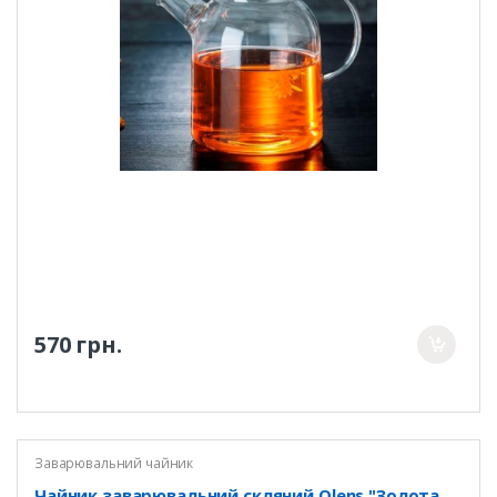
570 грн.
Заварювальний чайник
Чайник заварювальний скляний Olens "Золота