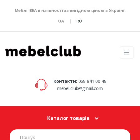
Меблі IKEA в наявності за вигідною ціною в Україні.
UA
RU
☰
Контакти:
068 841 00 48
mebel.club@gmail.com
Каталог товарів
S
e