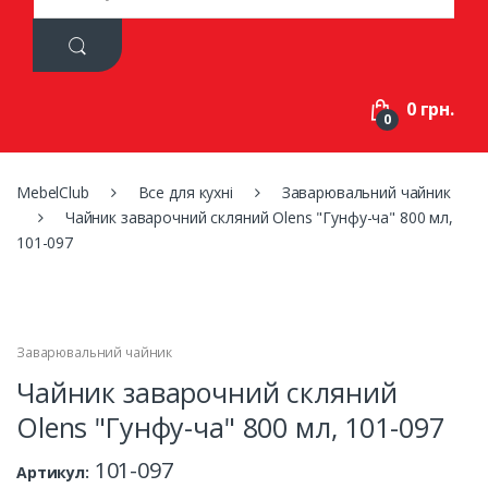
a
r
c
h
f
0 грн.
o
0
r
:
MebelClub
Все для кухні
Заварювальний чайник
Чайник заварочний скляний Olens "Гунфу-ча" 800 мл,
101-097
Заварювальний чайник
Чайник заварочний скляний
Olens "Гунфу-ча" 800 мл, 101-097
101-097
Артикул: