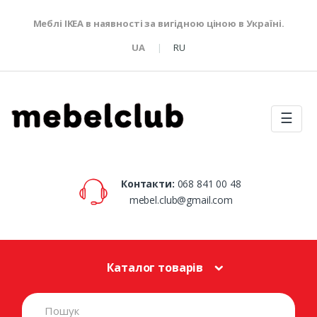
Меблі IKEA в наявності за вигідною ціною в Україні.
UA
RU
☰
Контакти:
068 841 00 48
mebel.club@gmail.com
Каталог товарів
S
e