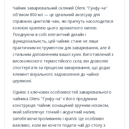
Чайник заварювальний скляний Olens "Гунфу-ча"
об'ємом 800 мл — це ідеальний аксесуар для
справжніх цінителів чаю, які прагнуть насолодитися
кожною краплею цього ароматного напою.
Поєднуючи в собі елегантний дизайн і
функціональність, цей чайник стане не лише
практичним інструментом для заварювання, але й
стильним доповненням вашої кухні. Виготовлений з
високоякісного термостійкого скла, він дозволяє
спостерігати за процесом заварювання, що додає
елемент візуального задоволення до чайної
церемонії.
Однією з ключових особливостей заварювального
чайника Olens "Гунфу-ча" є його продумана
конструкція. Чайник оснащений зручним носиком,
який забезпечує точний і акуратний налив,
запобігаючи проливанню і краплі. Це особливо
важливо, коли ви хочете подати чай до столу з