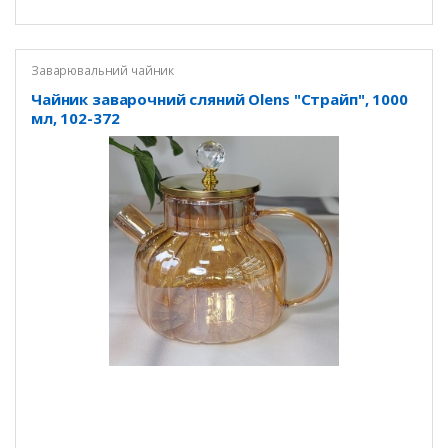
Заварювальний чайник
Чайник заварочний сляний Olens "Страйп", 1000
мл, 102-372