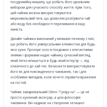
посудомийну машину, що робить його ідеальним
вибором для сучасного способу життя. Крім того,
цей чайник можна використовувати в
мікрохвильовій печі, що дозволяє розігрівати чай
або воду без необхідності переливання в іншу
ємність.
Дизайн чайника виконаний у мінімалістичному стилі,
що робить його універсальним елементом для будь-
якої кухні. Прозоре скло в поєднанні з елегантними
лініями і формами надає чайнику сучасний вигляд,
який легко впишеться в будь-який інтер'єр — від
класичного до хай-тек. Ви можете використовувати
його як для повсякденного чаювання, так і для
особливих випадків, коли хочете справити враження
на гостей.
Чайник заварювальний Olens "Гунфу-ча" — це не
просто кухонний аксесуар, а ціла філософія
чаювання. Він надихає на створення затишної