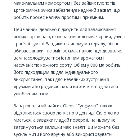
максимальним комфортом і без зайвих клопотів.
Ергономічна ручка забезпечує надійний захват, що
робить процес наливу простим і приємним.
Цей чайник ідеально підходить для заварювання
різних сортів чаю, включаючи зелений, чорний, улун і
трав'яні суміші. Завдяки скляному матеріалу, він не
вбирає запахи і не змінює смак напою, що дозволяє
вам насолоджуватися істинним ароматом і
насиченістю кожного сорту. Об'єм у 800 мл робить
його підходящим як для індивідуального
використання, так і для невеликих зустрічей з
друзями або родиною, коли ви хочете поділитися
улюбленим чаєм.
Заварювальний чайник Olens "Гунфу-ча" також
відрізняється своєю легкістю в догляді. Скло легко
миється, а завдяки гладкій поверхні, на ньому не
затримуються залишки чаю і наліт. Ви можете без
зусиль мити його вручну або використовувати