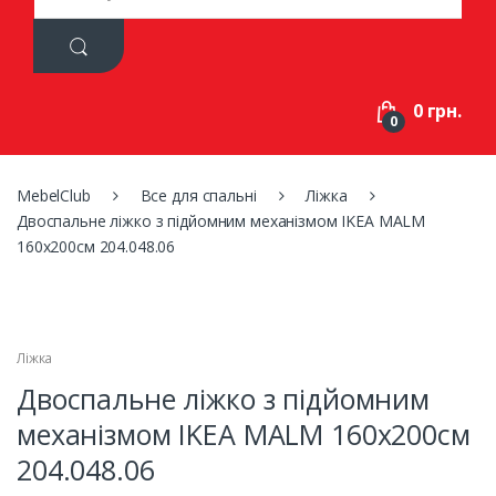
a
r
c
h
f
0 грн.
o
0
r
:
MebelClub
Все для спальні
Ліжка
Двоспальне ліжко з підйомним механізмом IKEA MALM
160х200см 204.048.06
Ліжка
Двоспальне ліжко з підйомним
механізмом IKEA MALM 160х200см
204.048.06