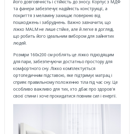
його довговічність і стійкість до зносу. Корпус з МДФ
та фанери забезпечує надійність конструкції, а
покриття з меламіну захищає поверхню від
пошкоджень і забруднень. Важно зазначити, що
ліжко MALM не лише стійке, але й легке в догляді,
що робить його ідеальним вибором для зайнятих
людей.
Розміри 160х200 см роблять це ліжко підходящим
для пари, забезпечуючи достатньо простору для
комфортного сну. Ліжко комплектується
ортопедичним підставою, яке підтримує матрац і
сприяє правильному положенню тіла під час сну. Це
особливо важливо для тих, хто дбає про здоров'я
своєї спини і хоче прокидатися повним сил і енергії.