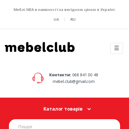
Меблі IKEA в наявності за вигідною ціною в Україні.
UA
RU
☰
Контакти:
068 841 00 48
mebel.club@gmail.com
Каталог товарів
S
e