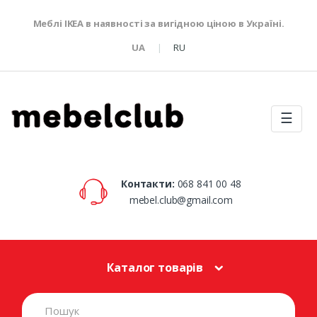
Меблі IKEA в наявності за вигідною ціною в Україні.
UA
RU
☰
Контакти:
068 841 00 48
mebel.club@gmail.com
Каталог товарів
S
e