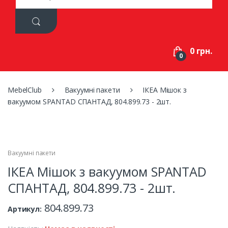
a
r
c
h
f
0 грн.
o
0
r
:
MebelClub
Вакуумні пакети
ІКЕА Мішок з
вакуумом SPANTAD СПАНТАД, 804.899.73 - 2шт.
Вакуумні пакети
ІКЕА Мішок з вакуумом SPANTAD
СПАНТАД, 804.899.73 - 2шт.
804.899.73
Артикул: