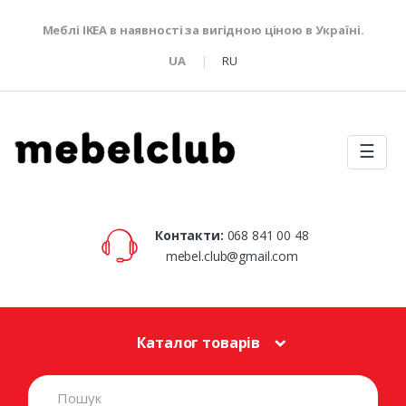
Меблі IKEA в наявності за вигідною ціною в Україні.
UA
RU
☰
Контакти:
068 841 00 48
mebel.club@gmail.com
Каталог товарів
S
e