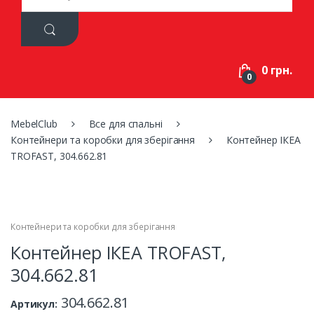
a
r
c
h
f
0 грн.
o
0
r
:
MebelClub
Все для спальні
Контейнери та коробки для зберігання
Контейнер ІКЕА
TROFAST, 304.662.81
Контейнери та коробки для зберігання
Контейнер ІКЕА TROFAST,
304.662.81
304.662.81
Артикул: