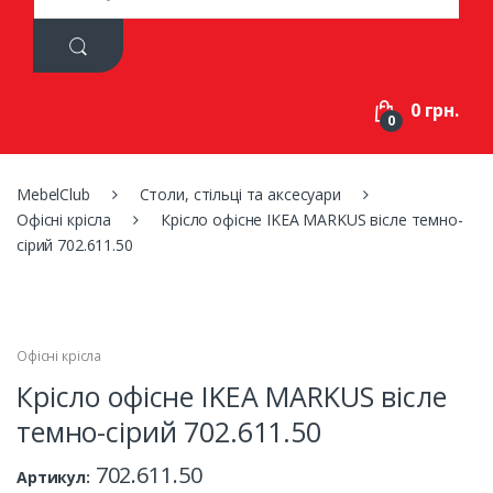
a
r
c
h
f
0 грн.
o
0
r
:
MebelClub
Столи, стільці та аксесуари
Офісні крісла
Крісло офісне IKEA MARKUS вісле темно-
сірий 702.611.50
Офісні крісла
Крісло офісне IKEA MARKUS вісле
темно-сірий 702.611.50
702.611.50
Артикул: