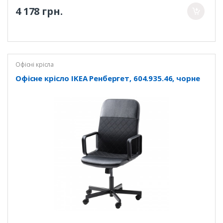
4 178 грн.
Офісні крісла
Офісне крісло IKEA Ренбергет, 604.935.46, чорне