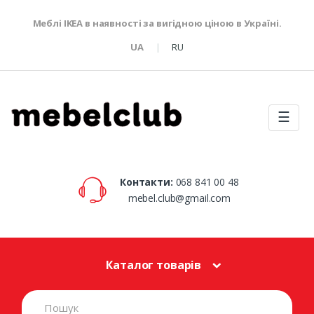
Меблі IKEA в наявності за вигідною ціною в Україні.
UA
RU
☰
Контакти:
068 841 00 48
mebel.club@gmail.com
Каталог товарів
S
e