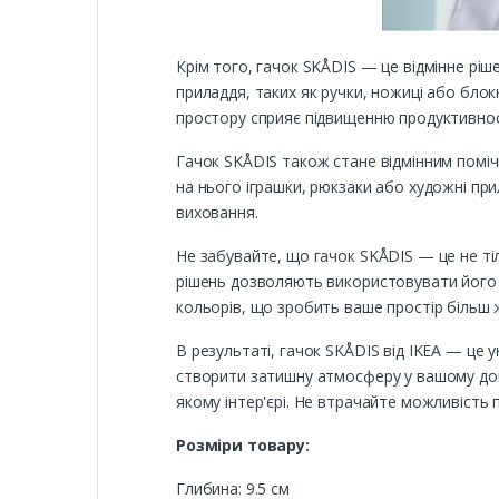
Крім того, гачок SKÅDIS — це відмінне ріш
приладдя, таких як ручки, ножиці або блок
простору сприяє підвищенню продуктивнос
Гачок SKÅDIS також стане відмінним помічн
на нього іграшки, рюкзаки або художні при
виховання.
Не забувайте, що гачок SKÅDIS — це не ті
рішень дозволяють використовувати його я
кольорів, що зробить ваше простір більш ж
В результаті, гачок SKÅDIS від IKEA — це 
створити затишну атмосферу у вашому домі
якому інтер'єрі. Не втрачайте можливість
Розміри товару:
Глибина: 9.5 см