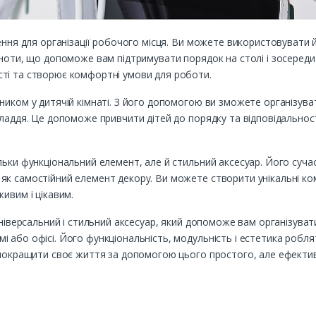
ення для організації робочого місця. Ви можете використовувати 
ноти, що допоможе вам підтримувати порядок на столі і зосередити
ті та створює комфортні умови для роботи.
иком у дитячій кімнаті. З його допомогою ви зможете організуват
ладдя. Це допоможе привчити дітей до порядку та відповідальност
льки функціональний елемент, але й стильний аксесуар. Його суча
к самостійний елемент декору. Ви можете створити унікальні комп
ивим і цікавим.
універсальний і стильний аксесуар, який допоможе вам організуват
 або офісі. Його функціональність, модульність і естетика робл
 покращити своє життя за допомогою цього простого, але ефектив