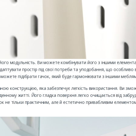
 його модульність. Ви можете комбінувати його з іншими елемент
адаптувати простір під свої потреби та уподобання, що особливо
 зможете підібрати гачок, який буде гармоніювати з іншими мебля
ною конструкцією, яка забезпечує легкість використання. Ви змож
енному житті. Його гладка поверхня легко очищається від забруд
ок не тільки практичним, але й естетично привабливим елементом 