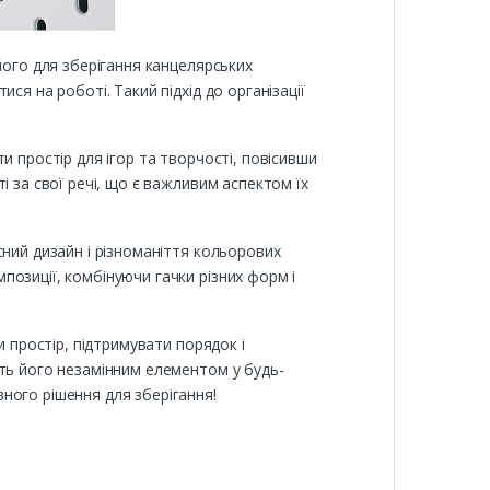
його для зберігання канцелярських
ся на роботі. Такий підхід до організації
и простір для ігор та творчості, повісивши
і за свої речі, що є важливим аспектом їх
сний дизайн і різноманіття кольорових
озиції, комбінуючи гачки різних форм і
и простір, підтримувати порядок і
ять його незамінним елементом у будь-
ного рішення для зберігання!