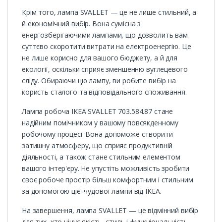
Крім того, лампа SVALLET — це не лише стильний, а
й економічний вибір. Вона сумісна з
енергозберігаючими лампами, що дозволить вам
суттєво скоротити витрати на електроенергію. Це
не лише корисно для вашого бюджету, а й для
екології, оскільки сприяє зменшенню вуглецевого
сліду. Обираючи цю лампу, ви робите вибір на
користь сталого та відповідального споживання.
Лампа робоча IKEA SVALLET 703.584.87 стане
надійним помічником у вашому повсякденному
робочому процесі. Вона допоможе створити
затишну атмосферу, що сприяє продуктивній
діяльності, а також стане стильним елементом
вашого інтер'єру. Не упустіть можливість зробити
своє робоче простір більш комфортним і стильним
за допомогою цієї чудової лампи від IKEA.
На завершення, лампа SVALLET — це відмінний вибір
для тих, хто цінує якість, стиль і функціональність.