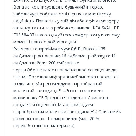
Вона легко вписується в будь-який інтер'єр,
забезпечує необхідне освітлення та має високу
надійність. Принесіть у свій дім або офіс атмосферу
затишку та стилю з робочою лампою IKEA SVALLET
703.584.87 і насолоджуйтеся комфортом у кожному
моменті вашого робочого дня.
Размеры товара:Максимум: 8.6 ВтВысота: 35
смДиаметр основания: 16 смДиаметр абажура: 11
смДлина кабеля: 200 смГлавные
черты:Обеспечивает направленное освещение для
чтения.Полезная информация:Лампочка продается
отдельно. Мы рекомендуем шарообразный
молочный светодиод E14.Этот товар имеет
маркировку CE.Продается отдельно:Лампочка
продается отдельно. Мы рекомендуем
шарообразный молочный светодиод E14.Описание и
размеры товара:Полипропилен (мин. 20 %
переработанного материала)