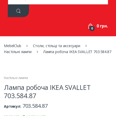
a
r
c
h
f
0 грн.
o
0
r
:
MebelClub
Столи, стільці та аксесуари
Настільні лампи
Лампа робоча IKEA SVALLET 703.584.87
Настільні лампи
Лампа робоча IKEA SVALLET
703.584.87
703.584.87
Артикул: