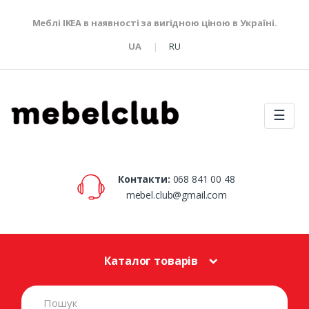
Меблі IKEA в наявності за вигідною ціною в Україні.
UA
RU
☰
Контакти:
068 841 00 48
mebel.club@gmail.com
Каталог товарів
S
e