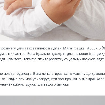
є розвитку уяви та креативності у дітей. М'яка іграшка FABLER B
умає під час ігор. Вона ідеально підходить для рольових ігор, де 
оди. Крім того, така гра сприяє розвитку соціальних навичок, адж
 складе труднощів. Вона легко стирається в машині, що дозволяє 
 як швидко діти можуть забруднити свої іграшки. М'яка іграшка зб
ічним і надійним другом для вашого малюка.