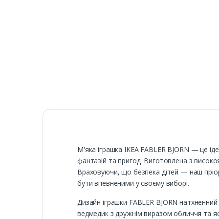
М'яка іграшка IKEA FABLER BJÖRN — це ідеа
фантазій та пригод. Виготовлена з високоя
Враховуючи, що безпека дітей — наш пріор
бути впевненими у своєму виборі.
Дизайн іграшки FABLER BJÖRN натхненний 
ведмедик з дружнім виразом обличчя та яс