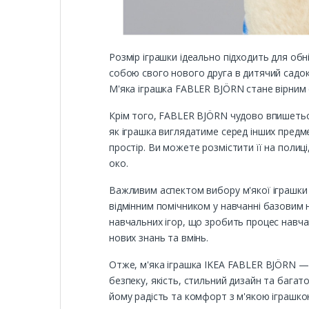
Розмір іграшки ідеально підходить для обн
собою свого нового друга в дитячий садок
М'яка іграшка FABLER BJÖRN стане вірним 
Крім того, FABLER BJÖRN чудово впишеться
як іграшка виглядатиме серед інших предм
простір. Ви можете розмістити її на полиц
око.
Важливим аспектом вибору м'якої іграшки 
відмінним помічником у навчанні базовим 
навчальних ігор, що зробить процес навча
нових знань та вмінь.
Отже, м'яка іграшка IKEA FABLER BJÖRN — 
безпеку, якість, стильний дизайн та бага
йому радість та комфорт з м'якою іграшко