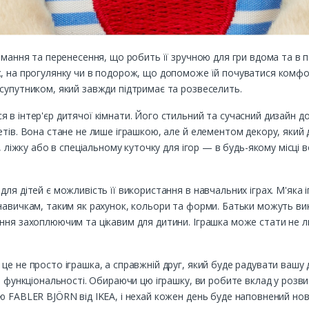
імання та перенесення, що робить її зручною для гри вдома та в 
, на прогулянку чи в подорож, що допоможе їй почуватися комфор
супутником, який завжди підтримає та розвеселить.
 в інтер'єр дитячої кімнати. Його стильний та сучасний дизайн 
етів. Вона стане не лише іграшкою, але й елементом декору, який
і, ліжку або в спеціальному куточку для ігор — в будь-якому місці
для дітей є можливість її використання в навчальних іграх. М'як
навичкам, таким як рахунок, кольори та форми. Батьки можуть вик
ння захоплюючим та цікавим для дитини. Іграшка може стати не л
це не просто іграшка, а справжній друг, який буде радувати вашу 
то функціональності. Обираючи цю іграшку, ви робите вклад у роз
ю FABLER BJÖRN від IKEA, і нехай кожен день буде наповнений но