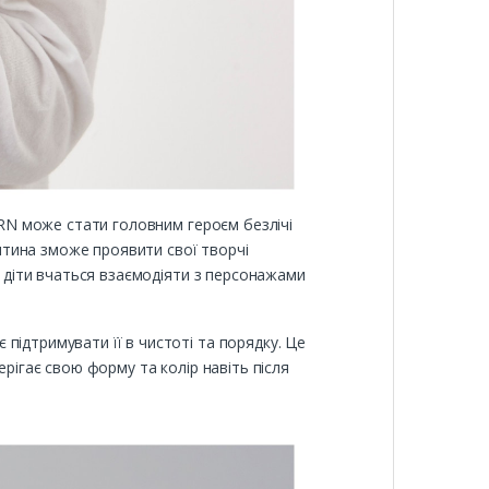
JÖRN може стати головним героєм безлічі
дитина зможе проявити свої творчі
е діти вчаться взаємодіяти з персонажами
підтримувати її в чистоті та порядку. Це
ерігає свою форму та колір навіть після