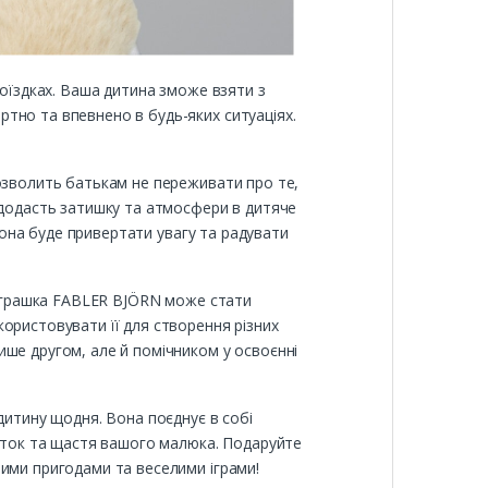
поїздках. Ваша дитина зможе взяти з
тно та впевнено в будь-яких ситуаціях.
дозволить батькам не переживати про те,
 додасть затишку та атмосфери в дитяче
 вона буде привертати увагу та радувати
а іграшка FABLER BJÖRN може стати
ористовувати її для створення різних
ише другом, але й помічником у освоєнні
дитину щодня. Вона поєднує в собі
виток та щастя вашого малюка. Подаруйте
вими пригодами та веселими іграми!