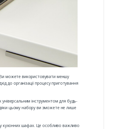
б. Ви можете використовувати меншу
дхід до організації процесу приготування
х універсальним інструментом для будь-
вдяки цьому набору ви зможете не лише
р у кухонних шафах. Це особливо важливо