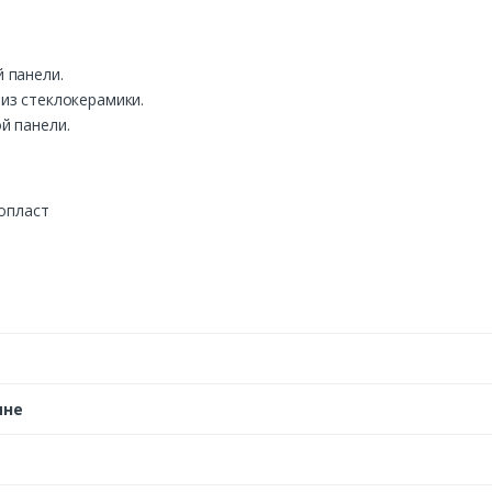
 панели.
из стеклокерамики.
й панели.
нопласт
ине