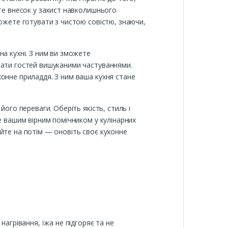
ите внесок у захист навколишнього
можете готувати з чистою совістю, знаючи,
на кухні. З ним ви зможете
вати гостей вишуканими частуваннями.
хонне приладдя. З ним ваша кухня стане
ого переваги. Оберіть якість, стиль і
е вашим вірним помічником у кулінарних
йте на потім — оновіть своє кухонне
нагрівання, їжа не підгоряє та не