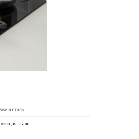
віюча сталь
веющая сталь