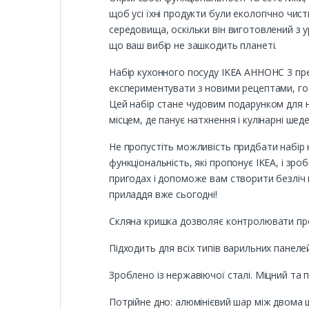
щоб усі їхні продукти були екологічно чи
середовища, оскільки він виготовлений з 
що ваш вибір не зашкодить планеті.
Набір кухонного посуду IKEA АННОНС 3 пре
експериментувати з новими рецептами, гот
Цей набір стане чудовим подарунком для н
місцем, де панує натхнення і кулінарні шед
Не пропустіть можливість придбати набір к
функціональність, які пропонує IKEA, і з
пригодах і допоможе вам створити безліч 
приладдя вже сьогодні!
Скляна кришка дозволяє контролювати про
Підходить для всіх типів варильних панеле
Зроблено із нержавіючої сталі. Міцний та п
Потрійне дно: алюмінієвий шар між двома ш