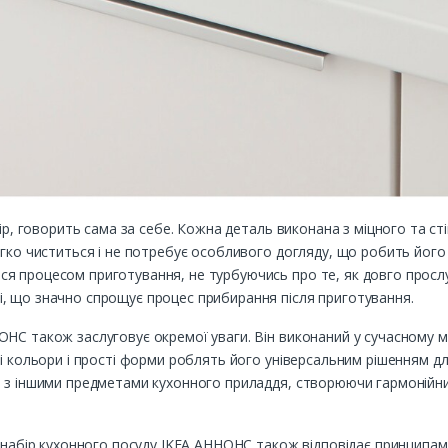
бір, говорить сама за себе. Кожна деталь виконана з міцного та 
егко чиститься і не потребує особливого догляду, що робить йог
 процесом приготування, не турбуючись про те, як довго прослу
, що значно спрощує процес прибирання після приготування.
НС також заслуговує окремої уваги. Він виконаний у сучасному мі
і кольори і прості форми роблять його універсальним рішенням для
 з іншими предметами кухонного приладдя, створюючи гармонійний
, набір кухонного посуду IKEA АННОНС також відповідає принципам 