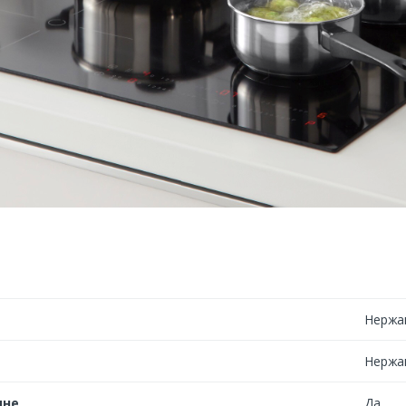
Нержа
Нержа
ине
Да