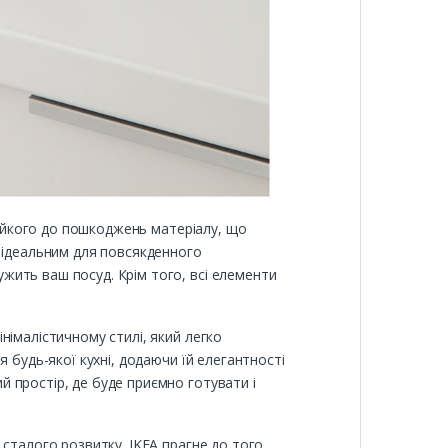
стійкого до пошкоджень матеріалу, що
о ідеальним для повсякденного
жить ваш посуд. Крім того, всі елементи
німалістичному стилі, який легко
 будь-якої кухні, додаючи їй елегантності
 простір, де буде приємно готувати і
сталого розвитку. IKEA прагне до того,