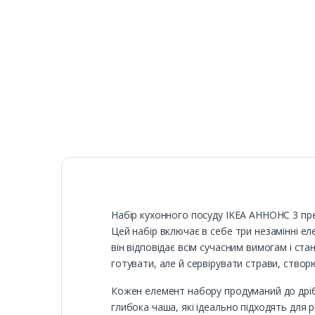
Набір кухонного посуду IKEA АННОНС 3 предм
Цей набір включає в себе три незамінні ел
він відповідає всім сучасним вимогам і ст
готувати, але й сервірувати страви, ство
Кожен елемент набору продуманий до дріб
глибока чаша, які ідеально підходять для р