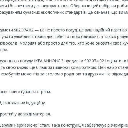
стими і безпечними для використання. Обираючи цей набір, ви роб
урахуванням сучасних екологічних стандартів. Це означає, що ви 
дмети 902.074.02 — це не просто посуд, це ваш надійний партнер 
увати улюблені страви для себе та своїх близьких, а також раду
овоселів, молодят або просто для тих, хто хоче оновити своє ку
еври.
ухонного посуду IKEA АННОНС 3 предмети 902.074.02 і оцінити всі й
робіть свою кухню ще більш затишною і комфортною. Цей набір стан
незабутніх моментів за столом з родиною та друзями. Не відклада
цес приготування страви.
й, включаючи індукційну.
ростий у догляді матеріал.
арами нержавіючої сталі. Така конструкція забезпечує рівномірне 