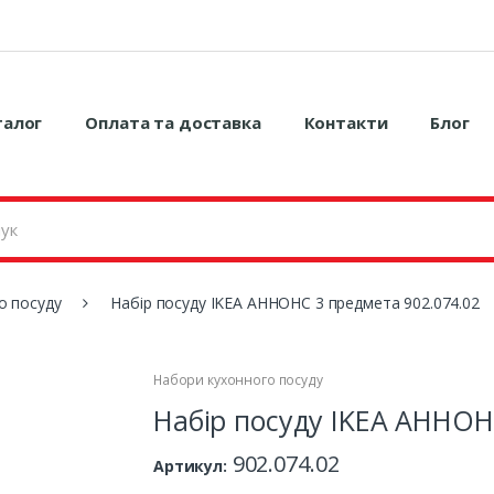
талог
Оплата та доставка
Контакти
Блог
о посуду
Набір посуду IKEA АННОНС 3 предмета 902.074.02
Набори кухонного посуду
Набір посуду IKEA АННОН
902.074.02
Артикул: