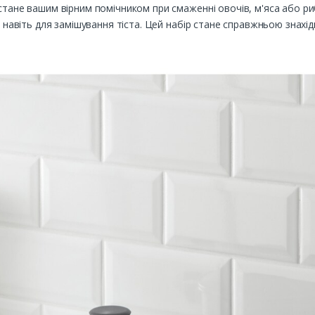
 стане вашим вірним помічником при смаженні овочів, м'яса або р
о навіть для замішування тіста. Цей набір стане справжньою знахідк