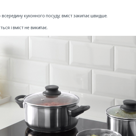
о всередину кухонного посуду; вміст закипає швидше.
ься і вміст не википає.