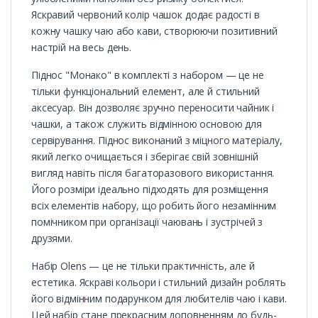
Яскравий червоний колір чашок додає радості в
кожну чашку чаю або кави, створюючи позитивний
настрій на весь день.
Піднос "Монако" в комплекті з набором — це не
тільки функціональний елемент, але й стильний
аксесуар. Він дозволяє зручно переносити чайник і
чашки, а також служить відмінною основою для
сервірування. Піднос виконаний з міцного матеріалу,
який легко очищається і зберігає свій зовнішній
вигляд навіть після багаторазового використання.
Його розміри ідеально підходять для розміщення
всіх елементів набору, що робить його незамінним
помічником при організації чаювань і зустрічей з
друзями.
Набір Olens — це не тільки практичність, але й
естетика. Яскраві кольори і стильний дизайн роблять
його відмінним подарунком для любителів чаю і кави.
Цей набір стане прекрасним доповненням до будь-