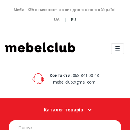
Меблі IKEA в наявності за вигідною ціною в Україні.
UA
RU
☰
Контакти:
068 841 00 48
mebel.club@gmail.com
Каталог товарів
S
e