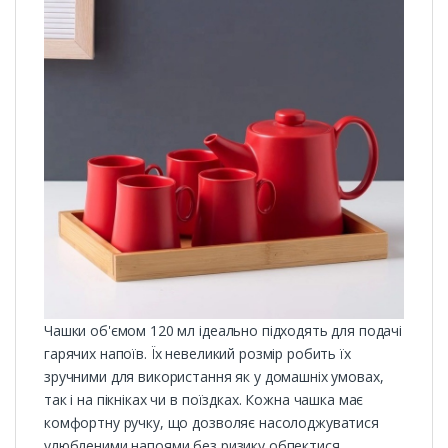
Чашки об'ємом 120 мл ідеально підходять для подачі
гарячих напоїв. Їх невеликий розмір робить їх
зручними для використання як у домашніх умовах,
так і на пікніках чи в поїздках. Кожна чашка має
комфортну ручку, що дозволяє насолоджуватися
улюбленими напоями без ризику обпектися.