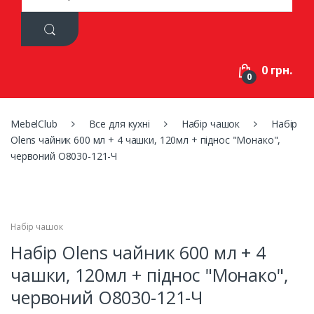
a
r
c
h
f
0 грн.
o
0
r
:
MebelClub
Все для кухні
Набір чашок
Набір
Olens чайник 600 мл + 4 чашки, 120мл + піднос "Монако",
червоний O8030-121-Ч
Набір чашок
Набір Olens чайник 600 мл + 4
чашки, 120мл + піднос "Монако",
червоний O8030-121-Ч