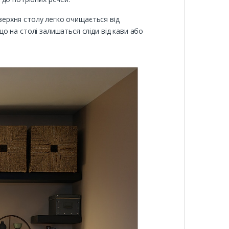
оверхня столу легко очищається від
о на столі залишаться сліди від кави або