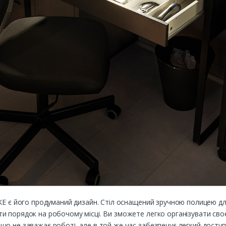
KE є його продуманий дизайн. Стіл оснащений зручною полицею для
 порядок на робочому місці. Ви зможете легко організувати своє 
о не заважає роботі, але в той же час забезпечує легкий доступ