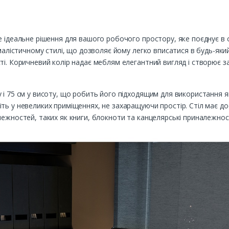
е ідеальне рішення для вашого робочого простору, яке поєднує в с
імалістичному стилі, що дозволяє йому легко вписатися в будь-який
ті. Коричневий колір надає меблям елегантний вигляд і створює 
 і 75 см у висоту, що робить його підходящим для використання як
ть у невеликих приміщеннях, не захаращуючи простір. Стіл має д
лежностей, таких як книги, блокноти та канцелярські приналежност