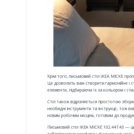
Крім того, письмовий стіл IKEA MICKE про
Це дозволить вам створити гармонійне і с
елементи, підбираючи їх за кольором і ст
Стіл також відрізняється простотою зборки
необхідні інструменти та інструкції, тож 
новим робочим місцем, готовим до продукт
Письмовий стіл IKEA MICKE 102.447.43 — це
забезпечуючи комфорт і функціональність. 