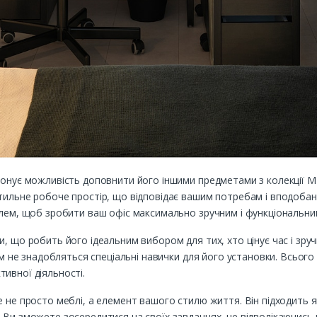
понує можливість доповнити його іншими предметами з колекції MI
тильне робоче простір, що відповідає вашим потребам і вподобан
илем, щоб зробити ваш офіс максимально зручним і функціональни
, що робить його ідеальним вибором для тих, хто цінує час і зручн
вам не знадобляться спеціальні навички для його установки. Всьо
ивної діяльності.
 не просто меблі, а елемент вашого стилю життя. Він підходить як
Ви зможете зосередитися на своїх завданнях, не відволікаючись на