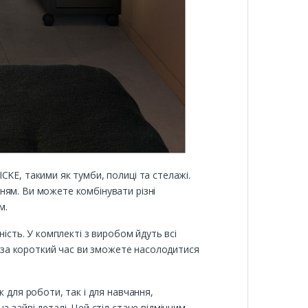
CKE, такими як тумби, полиці та стелажі.
ням. Ви можете комбінувати різні
м.
ість. У комплекті з виробом йдуть всі
го за короткий час ви зможете насолодитися
 для роботи, так і для навчання,
 зайві деталі. Цей стіл стане відмінним