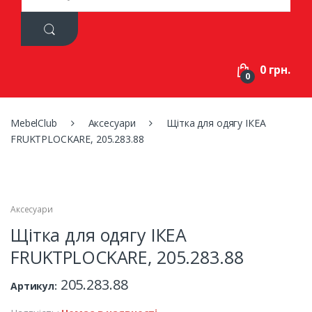
a
r
c
h
f
0 грн.
o
0
r
:
MebelClub
Аксесуари
Щітка для одягу ІКЕА
FRUKTPLOCKARE, 205.283.88
Аксесуари
Щітка для одягу ІКЕА
FRUKTPLOCKARE, 205.283.88
205.283.88
Артикул: