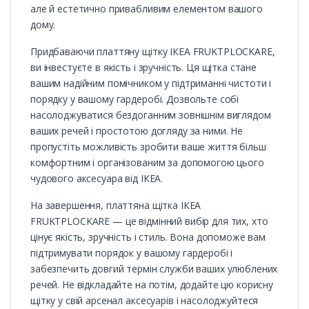
але й естетично привабливим елементом вашого
дому.
Придбаваючи платтяну щітку ІКЕА FRUKTPLOCKARE,
ви інвестуєте в якість і зручність. Ця щітка стане
вашим надійним помічником у підтриманні чистоти і
порядку у вашому гардеробі. Дозвольте собі
насолоджуватися бездоганним зовнішнім виглядом
ваших речей і простотою догляду за ними. Не
пропустіть можливість зробити ваше життя більш
комфортним і організованим за допомогою цього
чудового аксесуара від ІКЕА.
На завершення, платтяна щітка ІКЕА
FRUKTPLOCKARE — це відмінний вибір для тих, хто
цінує якість, зручність і стиль. Вона допоможе вам
підтримувати порядок у вашому гардеробі і
забезпечить довгий термін служби ваших улюблених
речей. Не відкладайте на потім, додайте цю корисну
щітку у свій арсенал аксесуарів і насолоджуйтеся