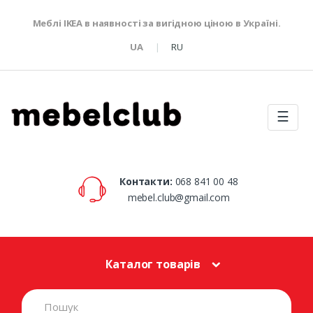
Меблі IKEA в наявності за вигідною ціною в Україні.
UA
RU
☰
Контакти:
068 841 00 48
mebel.club@gmail.com
Каталог товарів
S
e