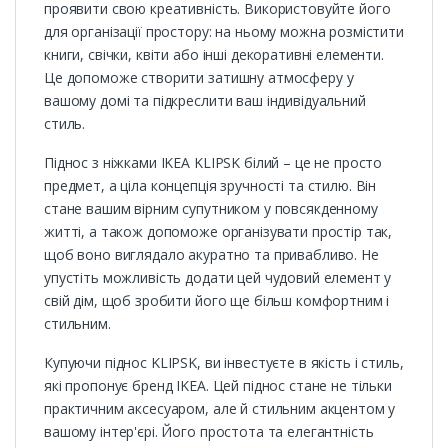
проявити свою креативність. Використовуйте його
для організації простору: на ньому можна розмістити
книги, свічки, квіти або інші декоративні елементи.
Це допоможе створити затишну атмосферу у
вашому домі та підкреслити ваш індивідуальний
стиль.
Піднос з ніжками IKEA KLIPSK білий – це не просто
предмет, а ціла концепція зручності та стилю. Він
стане вашим вірним супутником у повсякденному
житті, а також допоможе організувати простір так,
щоб воно виглядало акуратно та привабливо. Не
упустіть можливість додати цей чудовий елемент у
свій дім, щоб зробити його ще більш комфортним і
стильним.
Купуючи піднос KLIPSK, ви інвестуєте в якість і стиль,
які пропонує бренд IKEA. Цей піднос стане не тільки
практичним аксесуаром, але й стильним акцентом у
вашому інтер'єрі. Його простота та елегантність