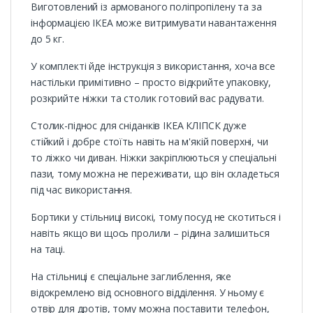
Виготовлений із армованого поліпропілену та за
інформацією ІКЕА може витримувати навантаження
до 5 кг.
У комплекті йде інструкція з використання, хоча все
настільки примітивно – просто відкрийте упаковку,
розкрийте ніжки та столик готовий вас радувати.
Столик-піднос для сніданків ІКЕА КЛІПСК дуже
стійкий і добре стоїть навіть на м'якій поверхні, чи
то ліжко чи диван. Ніжки закріплюються у спеціальні
пази, тому можна не переживати, що він складеться
під час використання.
Бортики у стільниці високі, тому посуд не скотиться і
навіть якщо ви щось пролили – рідина залишиться
на таці.
На стільниці є спеціальне заглиблення, яке
відокремлено від основного відділення. У ньому є
отвір для дротів, тому можна поставити телефон,