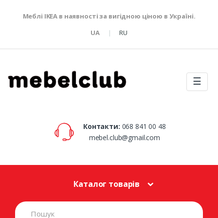
Меблі IKEA в наявності за вигідною ціною в Україні.
UA
RU
☰
Контакти:
068 841 00 48
mebel.club@gmail.com
Каталог товарів
S
e