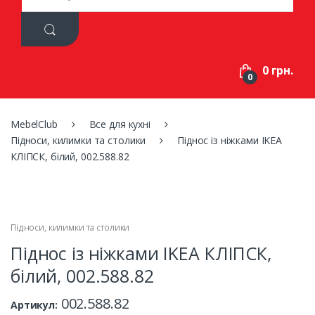
a
r
c
h
f
0 грн.
o
0
r
:
MebelClub
Все для кухні
Підноси, килимки та столики
Піднос із ніжками IKEA
КЛІПСК, білий, 002.588.82
Підноси, килимки та столики
Піднос із ніжками IKEA КЛІПСК,
білий, 002.588.82
002.588.82
Артикул: