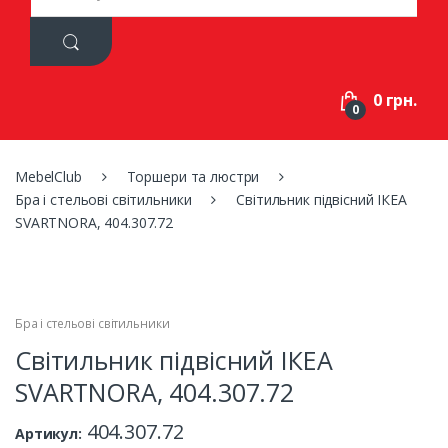
a
r
c
h
f
0 грн.
o
0
r
:
MebelClub
Торшери та люстри
Бра і стельові світильники
Світильник підвісний ІКЕА
SVARTNORA, 404.307.72
Бра і стельові світильники
Світильник підвісний ІКЕА
SVARTNORA, 404.307.72
404.307.72
Артикул: