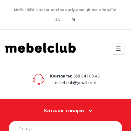
Меблі IKEA в наявності за вигідною ціною в Україні.
UA
RU
☰
Контакти:
068 841 00 48
mebel.club@gmail.com
Каталог товарів
S
e