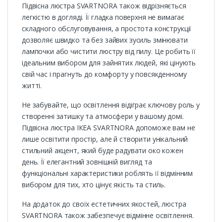
Підвісна люстра SVARTNORA також відрізняється
легкістю в догляді. Її гладка поверхня не вимагає
складного обслуговування, а простота конструкції
дозволяє швидко та без зайвих зусиль змінювати
лампочки або чистити люстру від пилу. Це робить її
ідеальним вибором для зайнятих людей, які цінують
свій час і прагнуть до комфорту у повсякденному
житті.
Не забувайте, що освітлення відіграє ключову роль у
створенні затишку та атмосфери у вашому домі.
Підвісна люстра ІКЕА SVARTNORA допоможе вам не
лише освітити простір, але й створити унікальний
стильний акцент, який буде радувати око кожен
день. Її елегантний зовнішній вигляд та
функціональні характеристики роблять її відмінним
вибором для тих, хто цінує якість та стиль.
На додаток до своїх естетичних якостей, люстра
SVARTNORA також забезпечує відмінне освітлення.