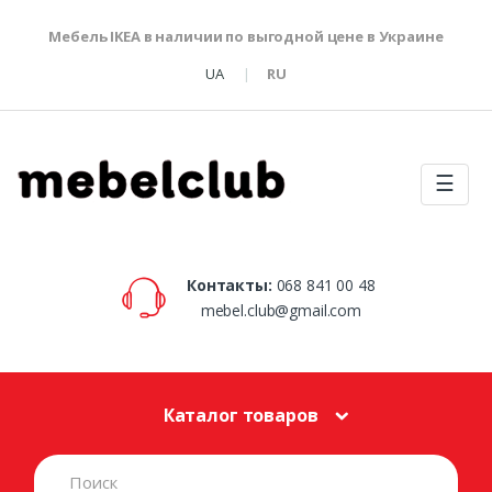
Мебель IKEA в наличии по выгодной цене в Украине
UA
RU
☰
Контакты:
068 841 00 48
mebel.club@gmail.com
Каталог товаров
S
e