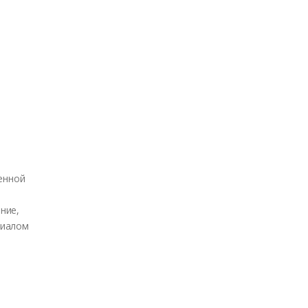
ченной
ние,
риалом