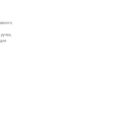
авного
 ручки,
 для