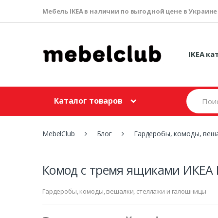
Мебель IKEA в наличии по выгодной цене в Украине
IKEA ка
S
Каталог товаров
e
a
r
c
MebelClub
Блог
Гардеробы, комоды, веш
h
f
o
r
Комод с тремя ящиками ИКЕА
:
Гардеробы, комоды, вешалки, стеллажи и галошницы