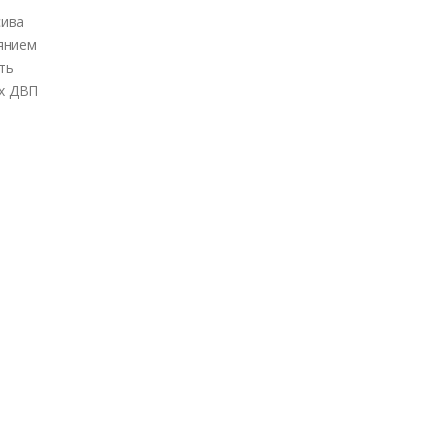
сива
янием
ть
ых ДВП