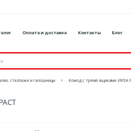
талог
Оплата и доставка
Контакты
Блог
алки, стеллажи и галошницы
Комод с тремя ящиками ИКЕА 
 РАСТ