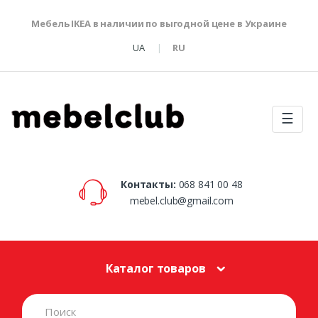
Мебель IKEA в наличии по выгодной цене в Украине
UA
RU
☰
Контакты:
068 841 00 48
mebel.club@gmail.com
Каталог товаров
S
e