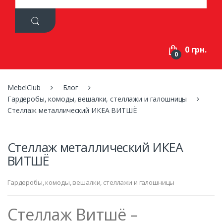
a
r
c
h
f
0 грн.
o
0
r
:
MebelClub
Блог
Гардеробы, комоды, вешалки, стеллажи и галошницы
Стеллаж металлический ИКЕА ВИТШЁ
Стеллаж металлический ИКЕА
ВИТШЁ
Гардеробы, комоды, вешалки, стеллажи и галошницы
Стеллаж Витшё –