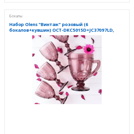
Бокалы
Набор Olens "Винтаж" розовый (6
бокалов+кувшин) OCT-DKC5015D+JC37097LD,
07204SC-P