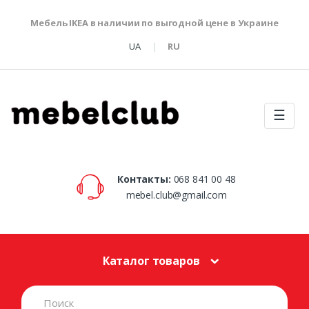
Мебель IKEA в наличии по выгодной цене в Украине
UA
RU
☰
Контакты:
068 841 00 48
mebel.club@gmail.com
Каталог товаров
S
e