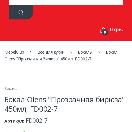
a
r
c
h
f
0 грн.
o
0
r
:
MebelClub
Все для кухни
Бокалы
Бокал
Olens "Прозрачная бирюза" 450мл, FD002-7
Бокалы
Бокал Olens "Прозрачная бирюза"
450мл, FD002-7
FD002-7
Артикул: