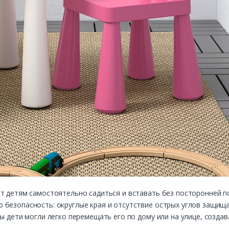
ет детям самостоятельно садиться и вставать без посторонней п
 безопасность: округлые края и отсутствие острых углов защища
бы дети могли легко перемещать его по дому или на улице, созда