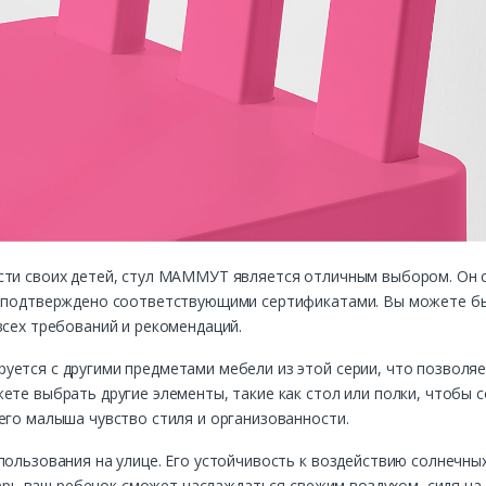
ости своих детей, стул МАММУТ является отличным выбором. Он
о подтверждено соответствующими сертификатами. Вы можете бы
всех требований и рекомендаций.
уется с другими предметами мебели из этой серии, что позволяе
ете выбрать другие элементы, такие как стол или полки, чтобы с
его малыша чувство стиля и организованности.
пользования на улице. Его устойчивость к воздействию солнечны
еперь ваш ребенок сможет наслаждаться свежим воздухом, сидя на