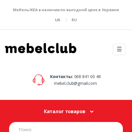
Мебель IKEA в наличии по выгодной цене в Украине
UA
RU
☰
Контакты:
068 841 00 48
mebel.club@gmail.com
Каталог товаров
S
e