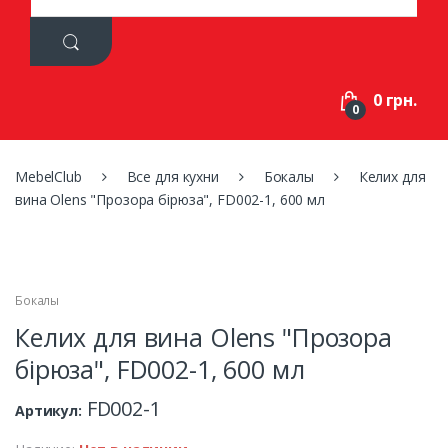
a
r
c
h
f
0 грн.
o
0
r
:
MebelClub
Все для кухни
Бокалы
Келих для
вина Olens "Прозора бірюза", FD002-1, 600 мл
Бокалы
Келих для вина Olens "Прозора
бірюза", FD002-1, 600 мл
FD002-1
Артикул: