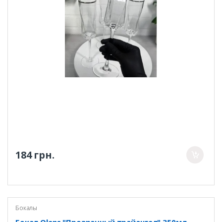
184 грн.
Бокалы
Бокал Olens "Прозрачный трайангел" 350мл,