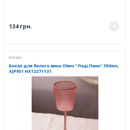
134 грн.
Бокалы
Бокал для белого вина Olens "Леді Пинк" 350мл,
XJP951 HX12271131