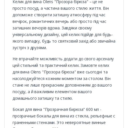
Келих для вина Olens "Прозора бірюза" – це не
просто посуд, а частина вашого стилю життя. Він
допоможе створити затишну атмосферу під час
вечірок, романтичних вечерь або просто під час
затишних вечорів вдома. Завдяки своєму
універсальному дизайну, цей келих підійде для будь-
якого випадку, будь то святковий захід або звичайна
зустріч з друзями.
Не втрачайте можливість додати до свого арсеналу
цей стильний та практичний келих. Замовте келих
для вина Olens "Прозора бірюза" вже сьогодні та
насолоджуйтеся кожним моментом за столом. Він
стане не лише прекрасним доповненням до вашого
посуду, а й важливим елементом вашого
домашнього затишку та стилю.
Бокал для вина "Прозрачная бирюза" 600 мл -
прозрачные бокалы для вина из стекла, рельефные с
граненными стенками. Это невероятные винные