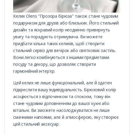
Келих Olens "Прозора бірюза" також стане чудовим
подарунком для друзів або близьких. Його стильний
дизайн та яскравий колір неодмінно привернуть
увагу та порадують отримувача. Ви можете
придбати кілька таких келихів, щоб створити
стильний сервіз для вечірок або святкових застіль.
Вони легко комбінуються з іншими предметами
посуду та декору, що дозволяє створити
гармонійний інтер'єр.
Цей келих не лише функціональний, але й здатен
підкреслити вашу індивідуальність. Бірюзовий колір
асоціюється з відпочинком та спокоєм, тому він
стане чудовим доповненням до вашої кухні або
вітальні. Ви зможете насолоджуватися не лише
смачними напоями, але й атмосферою, яку створює
цей стильний аксесуар.