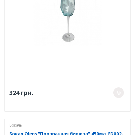
324 грн.
Бокалы
Бокал Olens "Прозрачная бирюза" 450мл, FD002-