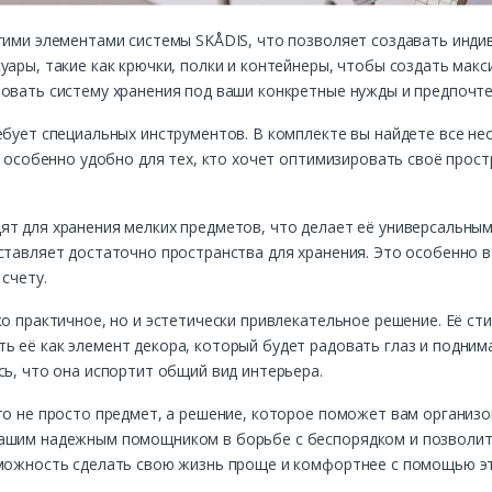
гими элементами системы SKÅDIS, что позволяет создавать инди
уары, такие как крючки, полки и контейнеры, чтобы создать мак
овать систему хранения под ваши конкретные нужды и предпочте
ебует специальных инструментов. В комплекте вы найдете все н
о особенно удобно для тех, кто хочет оптимизировать своё прос
ят для хранения мелких предметов, что делает её универсальны
ставляет достаточно пространства для хранения. Это особенно 
счету.
ко практичное, но и эстетически привлекательное решение. Её с
ь её как элемент декора, который будет радовать глаз и подним
сь, что она испортит общий вид интерьера.
то не просто предмет, а решение, которое поможет вам организо
вашим надежным помощником в борьбе с беспорядком и позволит
зможность сделать свою жизнь проще и комфортнее с помощью э