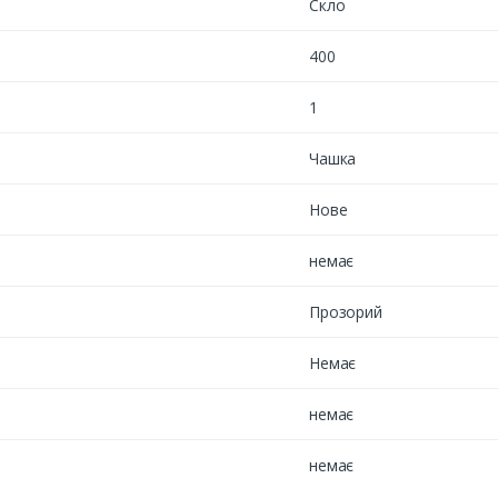
Скло
400
1
Чашка
Нове
немає
Прозорий
Немає
немає
немає