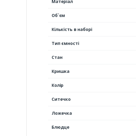
Матеріал
Об`єм
Кількість в наборі
Тип ємності
Стан
Кришка
Колір
Ситечко
Ложечка
Блюдце