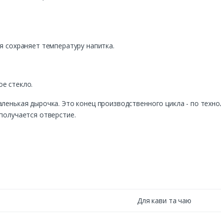
я сохраняет температуру напитка.
е стекло.
аленькая дырочка. Это конец производственного цикла - по техн
 получается отверстие.
Для кави та чаю