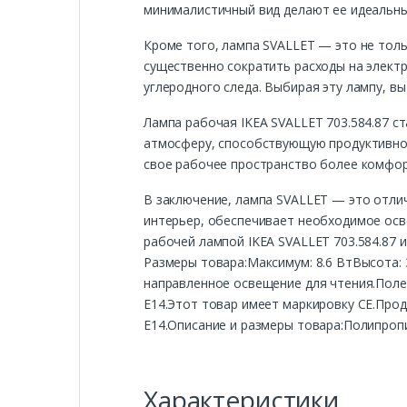
минималистичный вид делают ее идеальны
Кроме того, лампа SVALLET — это не тол
существенно сократить расходы на электр
углеродного следа. Выбирая эту лампу, в
Лампа рабочая IKEA SVALLET 703.584.87 
атмосферу, способствующую продуктивной
свое рабочее пространство более комфор
В заключение, лампа SVALLET — это отлич
интерьер, обеспечивает необходимое осв
рабочей лампой IKEA SVALLET 703.584.87
Размеры товара:Максимум: 8.6 ВтВысота: 
направленное освещение для чтения.Пол
E14.Этот товар имеет маркировку CE.Пр
E14.Описание и размеры товара:Полипропи
Характеристики