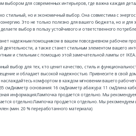
м выбором для современных интерьеров, где важна каждая дета
ько стильный, но и экономичный выбор. Она совместима с энерг
оэнергию. Это не только полезно для вашего бюджета, но и для 
ы делаете выбор в пользу устойчивого и ответственного потребле
станет надежным помощником в вашем повседневном рабочем про
 деятельности, а также станет стильным элементом вашего инт
тным и стильным с помощью этой замечательной лампы от IKEA.
ный выбор для тех, кто ценит качество, стиль и функциональнос
ещение и обладает высокой надежностью. Привнесите в свой дом
 и наслаждайтесь комфортом в каждом мгновении вашего рабочего
35 смДиаметр основания: 16 смДиаметр абажура: 11 смДлина каб
езная информация:Лампочка продается отдельно. Мы рекоменду
одается отдельно:Лампочка продается отдельно. Мы рекомендуе
лен (мин. 20 % переработанного материала)